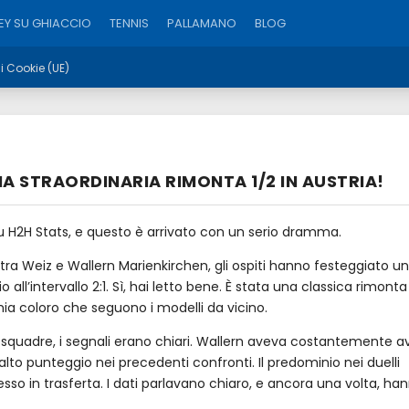
Y SU GHIACCIO
TENNIS
PALLAMANO
BLOG
ui Cookie (UE)
NA STRAORDINARIA RIMONTA 1/2 IN AUSTRIA!
 su H2H Stats, e questo è arrivato con un serio dramma.
e tra Weiz e Wallern Marienkirchen, gli ospiti hanno festeggiato u
 all’intervallo 2:1. Sì, hai letto bene. È stata una classica rimonta
mia coloro che seguono i modelli da vicino.
e squadre, i segnali erano chiari. Wallern aveva costantemente a
 alto punteggio nei precedenti confronti. Il predominio nei duelli
sso in trasferta. I dati parlavano chiaro, e ancora una volta, ha