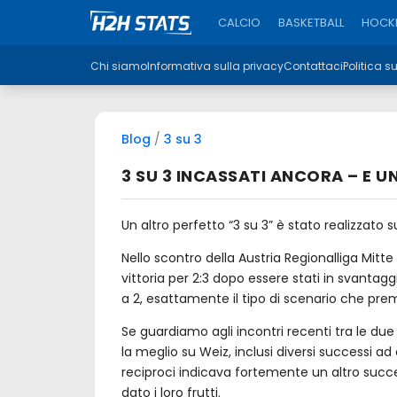
CALCIO
BASKETBALL
HOCKE
Chi siamo
Informativa sulla privacy
Contattaci
Politica s
Blog
/
3 su 3
3 SU 3 INCASSATI ANCORA – E U
Un altro perfetto “3 su 3” è stato realizzato
Nello scontro della Austria Regionalliga Mitt
vittoria per 2:3 dopo essere stati in svantaggio
a 2, esattamente il tipo di scenario che pre
Se guardiamo agli incontri recenti tra le du
la meglio su Weiz, inclusi diversi successi ad
reciproci indicava fortemente un altro succe
dato i loro frutti.