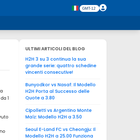
ULTIMI ARTICOLI DEL BLOG
H2H 3 su 3 continua la sua
grande serie: quattro schedine
vincenti consecutive!
Bunyodkor vs Nasaf: Il Modello
na
H2H Porta al Successo delle
Quote a 3.80
 da 1
Cipolletti vs Argentino Monte
vuto
Maíz: Modello H2H a 3.50
Seoul E-Land FC vs Cheongju: Il
nno
Modello H2H a 25.00 Funziona