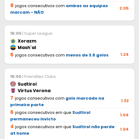
8
jogos consecutivos com
ambas as equipas
2.05
marcam - NÃO
15:00
| Super League
Xorazm
Mash'al
6
1.24
jogos consecutivos com
menos de 3.5 golos
15:00
| Friendlies Clubs
Sudtirol
Virtus Verona
7
jogos consecutivos com
golo marcado na
1.32
primeira parte
6
jogos consecutivos em que
Sudtirol
1.04
permaneceu invicto
4
jogos consecutivos em que
Sudtirol não perde
1.04
at home