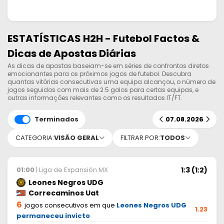
ESTATÍSTICAS H2H - Futebol Factos &
Dicas de Apostas Diárias
As dicas de apostas baseiam-se em séries de confrontos diretos
emocionantes para os próximos jogos de futebol. Descubra
quantas vitórias consecutivas uma equipa alcançou, o número de
jogos seguidos com mais de 2.5 golos para certas equipas, e
outras informações relevantes como os resultados IT/FT.
Terminados
07.08.2026
CATEGORIA:
VISÃO GERAL
FILTRAR POR:
TODOS
1:3 (1:2)
01:00
| Liga de Expansión MX
Leones Negros UDG
Correcaminos Uat
6
jogos consecutivos em que
Leones Negros UDG
1.23
permaneceu invicto