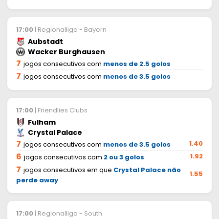
17:00
| Regionalliga - Bayern
Aubstadt
Wacker Burghausen
7
jogos consecutivos com
menos de 2.5 golos
7
jogos consecutivos com
menos de 3.5 golos
17:00
| Friendlies Clubs
Fulham
Crystal Palace
7
1.40
jogos consecutivos com
menos de 3.5 golos
6
1.92
jogos consecutivos com
2 ou 3 golos
7
jogos consecutivos em que
Crystal Palace não
1.55
perde away
17:00
| Regionalliga - South