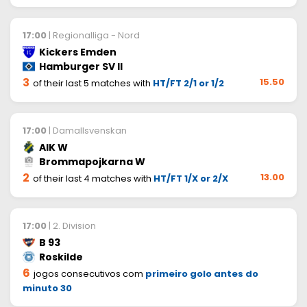
17:00
| Regionalliga - Nord
Kickers Emden
Hamburger SV II
3
15.50
of their last 5 matches with
HT/FT 2/1 or 1/2
17:00
| Damallsvenskan
AIK W
Brommapojkarna W
2
13.00
of their last 4 matches with
HT/FT 1/X or 2/X
17:00
| 2. Division
B 93
Roskilde
6
jogos consecutivos com
primeiro golo antes do
minuto 30