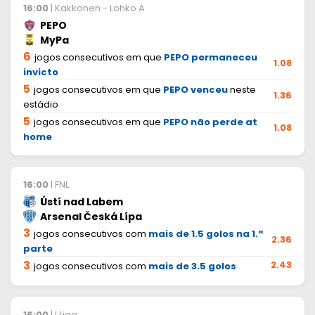
16:00
| Kakkonen - Lohko A
PEPO
MyPa
6
jogos consecutivos em que
PEPO permaneceu
1.08
invicto
5
jogos consecutivos em que
PEPO venceu
neste
1.36
estádio
5
jogos consecutivos em que
PEPO não perde at
1.08
home
16:00
| FNL
Ústí nad Labem
Arsenal Česká Lípa
3
jogos consecutivos com
mais de 1.5 golos na 1.ª
2.36
parte
3
2.43
jogos consecutivos com
mais de 3.5 golos
16:00
| I Liga