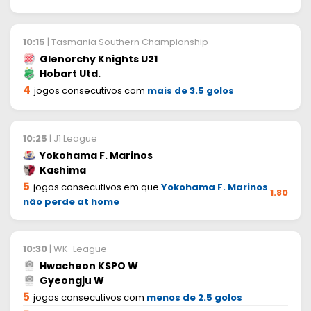
10:15
| Tasmania Southern Championship
Glenorchy Knights U21
Hobart Utd.
4
jogos consecutivos com
mais de 3.5 golos
10:25
| J1 League
Yokohama F. Marinos
Kashima
5
jogos consecutivos em que
Yokohama F. Marinos
1.80
não perde at home
10:30
| WK-League
Hwacheon KSPO W
Gyeongju W
5
jogos consecutivos com
menos de 2.5 golos