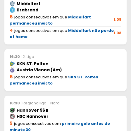
Middelfart
Brabrand
6
jogos consecutivos em que
Middelfart
1.08
permaneceu invicto
4
jogos consecutivos em que
Middelfart não perde
1.08
at home
16:30
| 2. Liga
SKN ST. Polten
Austria Vienna (Am)
6
jogos consecutivos em que
SKN ST. Polten
permaneceu invicto
16:30
| Regionalliga - Nord
Hannover 96 II
HSC Hannover
5
jogos consecutivos com
primeiro golo antes do
minuto 30