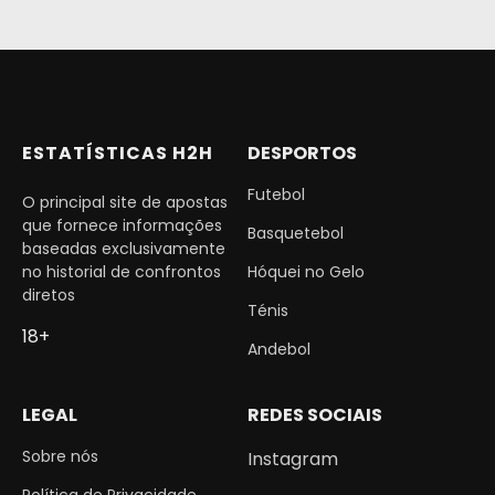
ESTATÍSTICAS H2H
DESPORTOS
Futebol
O principal site de apostas
que fornece informações
Basquetebol
baseadas exclusivamente
no historial de confrontos
Hóquei no Gelo
diretos
Ténis
18+
Andebol
LEGAL
REDES SOCIAIS
Sobre nós
Instagram
Política de Privacidade