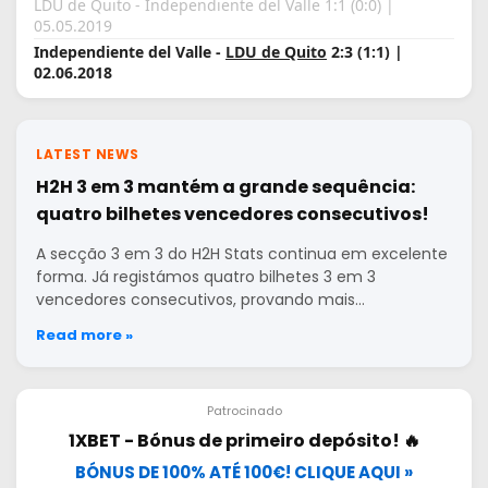
LDU de Quito - Independiente del Valle 1:1 (0:0) |
05.05.2019
Independiente del Valle -
LDU de Quito
2:3 (1:1) |
02.06.2018
LATEST NEWS
H2H 3 em 3 mantém a grande sequência:
quatro bilhetes vencedores consecutivos!
A secção 3 em 3 do H2H Stats continua em excelente
forma. Já registámos quatro bilhetes 3 em 3
vencedores consecutivos, provando mais…
Read more »
Patrocinado
1XBET - Bónus de primeiro depósito! 🔥
BÓNUS DE 100% ATÉ 100€! CLIQUE AQUI »