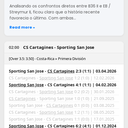
Analisando os confrontos diretos entre B36 II e EB /
Streymur II, ficou claro que a história recente
favorecia o último. Com ambas…
Read more »
CS Cartagines - Sporting San Jose
02:00
[Over 3.5: 3.50] - Costa-Rica » Primera División
Sporting San Jose -
CS Cartagines
2:3 (1:1) | 03.04.2026
CS Cartagines -
Sporting San Jose
1:2 (1:0) | 12.02.2026
Sporting San Jose
- CS Cartagines 4:1 (1:1) | 04.02.2026
CS Cartagines -
Sporting San Jose
0:2 (0:2) | 30.01.2026
CS Cartagines
- Sporting San Jose 1:0 (1:0) | 21.09.2025
Sporting San Jose -
CS Cartagines
0:1 (0:0) | 03.08.2025
CS Cartagines -
Sporting San Jose
1:2 (1:1) | 08.05.2025
Sporting San Jose - CS Cartagines 1:1 (0:0) | 17.01.2025
Sporting San Jose
- CS Cartagines 6:2 (4:1) | 01.12.2024