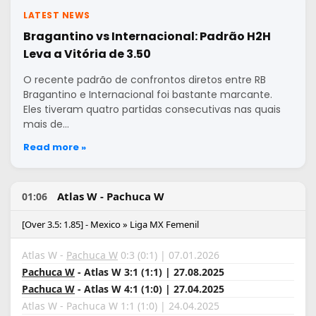
LATEST NEWS
Bragantino vs Internacional: Padrão H2H
Leva a Vitória de 3.50
O recente padrão de confrontos diretos entre RB
Bragantino e Internacional foi bastante marcante.
Eles tiveram quatro partidas consecutivas nas quais
mais de…
Read more »
Atlas W - Pachuca W
01:06
[Over 3.5: 1.85] - Mexico » Liga MX Femenil
Atlas W -
Pachuca W
0:3 (0:1) | 07.01.2026
Pachuca W
- Atlas W 3:1 (1:1) | 27.08.2025
Pachuca W
- Atlas W 4:1 (1:0) | 27.04.2025
Atlas W - Pachuca W 1:1 (1:0) | 24.04.2025