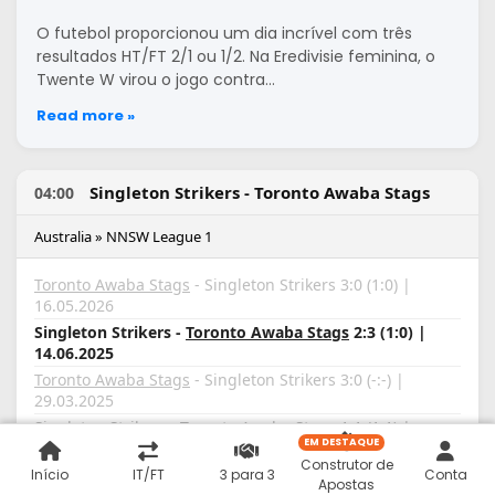
O futebol proporcionou um dia incrível com três
resultados HT/FT 2/1 ou 1/2. Na Eredivisie feminina, o
Twente W virou o jogo contra…
Read more »
Singleton Strikers - Toronto Awaba Stags
04:00
Australia » NNSW League 1
Toronto Awaba Stags
- Singleton Strikers 3:0 (1:0) |
16.05.2026
Singleton Strikers -
Toronto Awaba Stags
2:3 (1:0) |
14.06.2025
Toronto Awaba Stags
- Singleton Strikers 3:0 (-:-) |
29.03.2025
Singleton Strikers - Toronto Awaba Stags 1:1 (1:1) |
EM DESTAQUE
17.08.2024
Construtor de
Toronto Awaba Stags -
Singleton Strikers
2:4 (0:3) |
Início
IT/FT
3 para 3
Conta
Apostas