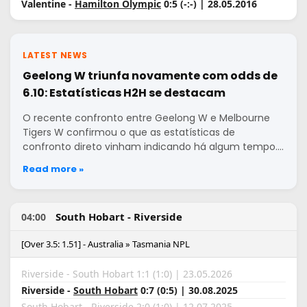
Valentine -
Hamilton Olympic
0:5 (-:-) | 28.05.2016
LATEST NEWS
Geelong W triunfa novamente com odds de
6.10: Estatísticas H2H se destacam
O recente confronto entre Geelong W e Melbourne
Tigers W confirmou o que as estatísticas de
confronto direto vinham indicando há algum tempo.…
Read more »
South Hobart - Riverside
04:00
[Over 3.5: 1.51] - Australia » Tasmania NPL
Riverside - South Hobart 1:1 (1:0) | 23.05.2026
Riverside -
South Hobart
0:7 (0:5) | 30.08.2025
South Hobart
- Riverside 2:0 (1:0) | 12.07.2025