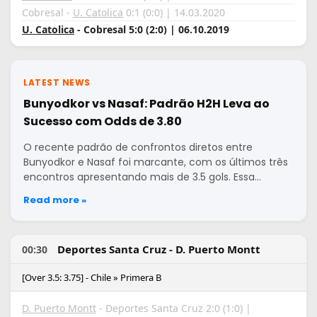
Cobresal -
U. Catolica
0:1 (0:0) | 14.03.2020
U. Catolica
- Cobresal 5:0 (2:0) | 06.10.2019
LATEST NEWS
Bunyodkor vs Nasaf: Padrão H2H Leva ao
Sucesso com Odds de 3.80
O recente padrão de confrontos diretos entre
Bunyodkor e Nasaf foi marcante, com os últimos três
encontros apresentando mais de 3.5 gols. Essa…
Read more »
Deportes Santa Cruz - D. Puerto Montt
00:30
[Over 3.5: 3.75] - Chile » Primera B
D. Puerto Montt
- Deportes Santa Cruz 2:0 (1:0) |