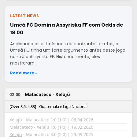
LATEST NEWS
Umeå FC Domina Assyriska FF com Odds de
18.00
Analisando as estatísticas de confrontos diretos, o
Umeå FC tinha um forte argumento antes deste jogo
contra o Assyriska FF. Historicamente, eles
mostraram…
Read more »
Malacateco - Xelajú
02:00
[Over 3.5: 4.33] - Guatemala » Liga Nacional
Xelajú
- Malacateco 1:0 (1:0) | 06.04.2026
Malacateco
- Xelajú 1:0 (1:0) | 19.02.2026
Xelajú
- Malacateco 3:0 (2:0) | 29.09.2025