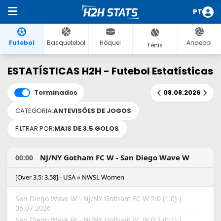
PT
Futebol
Basquetebol
Hóquei
Andebol
Tênis
ESTATÍSTICAS H2H - Futebol Estatísticas
Terminados
08.08.2026
CATEGORIA:
ANTEVISÕES DE JOGOS
FILTRAR POR:
MAIS DE 3.5 GOLOS
NJ/NY Gotham FC W - San Diego Wave W
00:00
[Over 3.5: 3.58] - USA » NWSL Women
San Diego Wave W
- NJ/NY Gotham FC W 2:0 (1:0) |
05.07.2026
San Diego Wave W -
NJ/NY Gotham FC W
0:2 (0:1) |