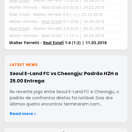
Real Estelí
- Walter Ferretti 1:0 (0:0) | 18.04.2019
Walter Ferretti - Real Estelí 0:0 (0:0) | 24.02.2019
Real Estelí - Walter Ferretti 0:0 (-:-) | 25.10.2018
Walter Ferretti -
Real Estelí
0:1 (0:0) | 16.09.2018
Real Estelí
- Walter Ferretti 2:0 (0:0) | 06.05.2018
Walter Ferretti - Real Estelí 1:1 (1:1) | 30.04.2018
Walter Ferretti -
Real Estelí
1:4 (1:2) | 11.03.2018
LATEST NEWS
Seoul E-Land FC vs Cheongju: Padrão H2H a
25.00 Entrega
No recente jogo entre Seoul E-Land FC e Cheongju, o
padrão de confrontos diretos foi notável. Dois dos
últimos quatro encontros terminaram com…
Read more »