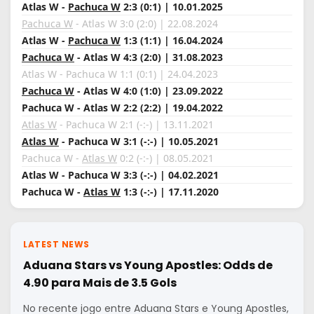
Atlas W -
Pachuca W
2:3 (0:1) | 10.01.2025
Pachuca W
- Atlas W 3:0 (2:0) | 22.08.2024
Atlas W -
Pachuca W
1:3 (1:1) | 16.04.2024
Pachuca W
- Atlas W 4:3 (2:0) | 31.08.2023
Atlas W - Pachuca W 1:1 (0:1) | 24.04.2023
Pachuca W
- Atlas W 4:0 (1:0) | 23.09.2022
Pachuca W - Atlas W 2:2 (2:2) | 19.04.2022
Atlas W
- Pachuca W 2:1 (-:-) | 13.11.2021
Atlas W
- Pachuca W 3:1 (-:-) | 10.05.2021
Pachuca W -
Atlas W
0:2 (-:-) | 08.05.2021
Atlas W - Pachuca W 3:3 (-:-) | 04.02.2021
Pachuca W -
Atlas W
1:3 (-:-) | 17.11.2020
LATEST NEWS
Aduana Stars vs Young Apostles: Odds de
4.90 para Mais de 3.5 Gols
No recente jogo entre Aduana Stars e Young Apostles,