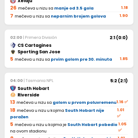
Xelajú
26
1.18
mečeva u nizu sa
manje od 3.5 gola
7
1.90
mečeva u nizu sa
neparnim brojem golova
2:1 (0:0)
02:00
| Primera División
CS Cartagines
Sporting San Jose
5
1.85
mečeva u nizu sa
prvim golom pre 30. minuta
5:2 (2:1)
04:00
| Tasmania NPL
South Hobart
Riverside
13
1.16
✅
mečeva u nizu sa
golom u prvom poluvremenu
18
1.01
mečeva u nizu u kojima
South Hobart nije
✅
poražen
5
1.05
mečeva u nizu u kojima je
South Hobart pobedio
✅
na ovom stadionu