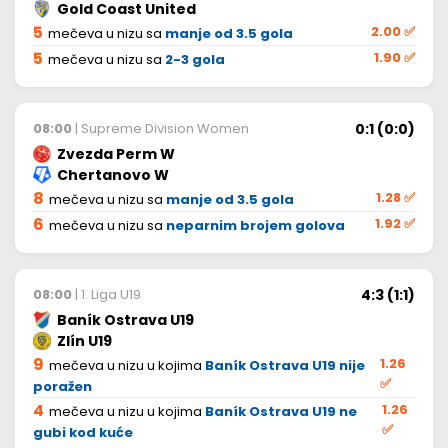
Gold Coast United
5
2.00
✅
mečeva u nizu sa
manje od 3.5 gola
5
1.90
✅
mečeva u nizu sa
2-3 gola
0:1 (0:0)
08:00
| Supreme Division Women
Zvezda Perm W
Chertanovo W
8
1.28
✅
mečeva u nizu sa
manje od 3.5 gola
6
1.92
✅
mečeva u nizu sa
neparnim brojem golova
4:3 (1:1)
08:00
| 1. Liga U19
Baník Ostrava U19
Zlín U19
9
1.26
mečeva u nizu u kojima
Baník Ostrava U19 nije
✅
poražen
4
1.26
mečeva u nizu u kojima
Baník Ostrava U19 ne
✅
gubi kod kuće