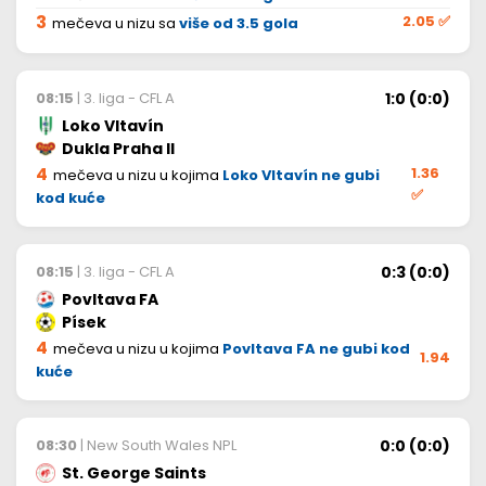
3
2.05
✅
mečeva u nizu sa
više od 3.5 gola
1:0 (0:0)
08:15
| 3. liga - CFL A
Loko Vltavín
Dukla Praha II
4
1.36
mečeva u nizu u kojima
Loko Vltavín ne gubi
✅
kod kuće
0:3 (0:0)
08:15
| 3. liga - CFL A
Povltava FA
Písek
4
mečeva u nizu u kojima
Povltava FA ne gubi kod
1.94
kuće
0:0 (0:0)
08:30
| New South Wales NPL
St. George Saints