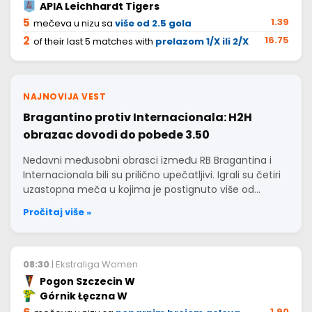
APIA Leichhardt Tigers
5
1.39
mečeva u nizu sa
više od 2.5 gola
2
16.75
of their last 5 matches with
prelazom 1/X ili 2/X
NAJNOVIJA VEST
Bragantino protiv Internacionala: H2H
obrazac dovodi do pobede 3.50
Nedavni međusobni obrasci između RB Bragantina i
Internacionala bili su prilično upečatljivi. Igrali su četiri
uzastopna meča u kojima je postignuto više od…
Pročitaj više »
08:30
| Ekstraliga Women
Pogon Szczecin W
Górnik Łęczna W
1.90