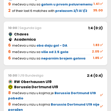
9
1.41
✅
mečeva u nizu sa
golom u prvom poluvremenu
2
35.00
of their last 6 matches with
prelazom 2/1 ili 1/2
1:4 (0:2)
10:00
| Segunda Liga
Chaves
Academica
6
1.83
✅
mečeva u nizu
oba daju gol - DA
6
2.05
✅
mečeva u nizu sa
više od 2.5 gola
6
1.85
✅
mečeva u nizu sa
neparnim brojem golova
2:4 (0:4)
10:00
| U19 Bundesliga
RW Oberhausen U19
Borussia Dortmund U19
8
mečeva u nizu u kojima je
Borussia Dortmund U19
✅
pobedio
8
mečeva u nizu u kojima
Borussia Dortmund U19 nije
✅
poražen