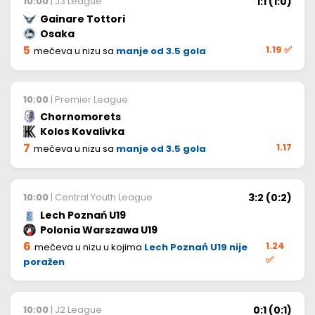
1:1 (1:0)
10:00
| J3 League
Gainare Tottori
Osaka
5
1.19
✅
mečeva u nizu sa
manje od 3.5 gola
10:00
| Premier League
Chornomorets
Kolos Kovalivka
7
1.17
mečeva u nizu sa
manje od 3.5 gola
3:2 (0:2)
10:00
| Central Youth League
Lech Poznań U19
Polonia Warszawa U19
6
1.24
mečeva u nizu u kojima
Lech Poznań U19 nije
✅
poražen
0:1 (0:1)
10:00
| J2 League