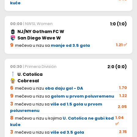
kuće
1:0 (1:0)
00:00
| NWSL Women
NJ/NY Gotham FC W
San Diego Wave W
9
1.21
✅
mečeva u nizu sa
manje od 3.5 gola
2:0 (0:0)
00:30
| Primera División
U. Catolica
Cobresal
6
1.70
mečeva u nizu
oba daju gol - DA
9
1.22
mečeva u nizu sa
golom u prvom poluvremenu
3
mečeva u nizu sa
više od 1.5 gola u prvom
2.05
poluvremenu
8
1.04
mečeva u nizu u kojima
U. Catolica ne gubi kod
✅
kuće
3
2.15
mečeva u nizu sa
više od 3.5 gola