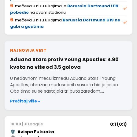
6
mečeva u nizu u kojima je
Borussia Dortmund U19
✅
pobedio
na ovom stadionu
6
mečeva u nizu u kojima
Borussia Dortmund U19 ne
✅
gubi u gostima
NAJNOVIJA VEST
Aduana Stars protiv Young Apostles: 4.90
kvota na više od 3.5 golova
U nedavnom meču između Aduana Stars i Young
Apostles, obrazac međusobnih susreta bio je jasan.
Oba tima su se sastajala tri puta zaredom,…
Pročitaj više »
0:1 (0:1)
10:00
| J1 League
Avispa Fukuoka