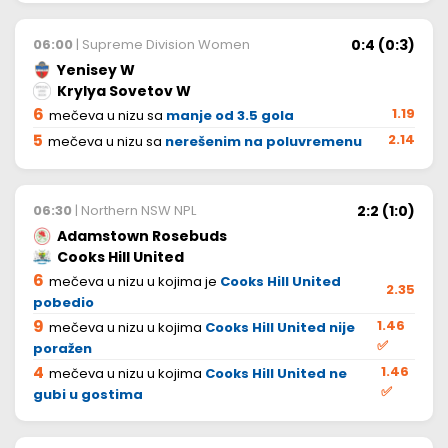
0:4 (0:3)
06:00
| Supreme Division Women
Yenisey W
Krylya Sovetov W
6
1.19
mečeva u nizu sa
manje od 3.5 gola
5
2.14
mečeva u nizu sa
nerešenim na poluvremenu
2:2 (1:0)
06:30
| Northern NSW NPL
Adamstown Rosebuds
Cooks Hill United
6
mečeva u nizu u kojima je
Cooks Hill United
2.35
pobedio
9
1.46
mečeva u nizu u kojima
Cooks Hill United nije
✅
poražen
4
1.46
mečeva u nizu u kojima
Cooks Hill United ne
✅
gubi u gostima