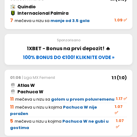
Quindio
Internacional Palmira
7
1.09
✅
mečeva u nizu sa
manje od 3.5 gola
Sponzorisano
1XBET - Bonus na prvi depozit! 🔥
100% BONUS DO €100! KLIKNITE OVDE »
1:1 (1:0)
01:06
| Liga MX Femenil
Atlas W
Pachuca W
11
1.17
✅
mečeva u nizu sa
golom u prvom poluvremenu
11
1.07
mečeva u nizu u kojima
Pachuca W nije
✅
poražen
5
1.07
mečeva u nizu u kojima
Pachuca W ne gubi u
✅
gostima