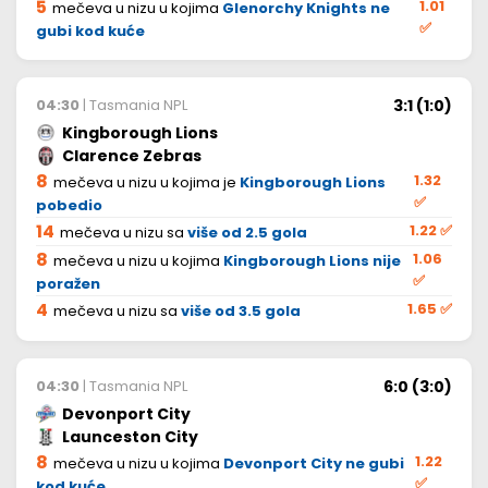
5
1.01
mečeva u nizu u kojima
Glenorchy Knights ne
✅
gubi kod kuće
3:1 (1:0)
04:30
| Tasmania NPL
Kingborough Lions
Clarence Zebras
8
1.32
mečeva u nizu u kojima je
Kingborough Lions
✅
pobedio
14
1.22
✅
mečeva u nizu sa
više od 2.5 gola
8
1.06
mečeva u nizu u kojima
Kingborough Lions nije
✅
poražen
4
1.65
✅
mečeva u nizu sa
više od 3.5 gola
6:0 (3:0)
04:30
| Tasmania NPL
Devonport City
Launceston City
8
1.22
mečeva u nizu u kojima
Devonport City ne gubi
✅
kod kuće