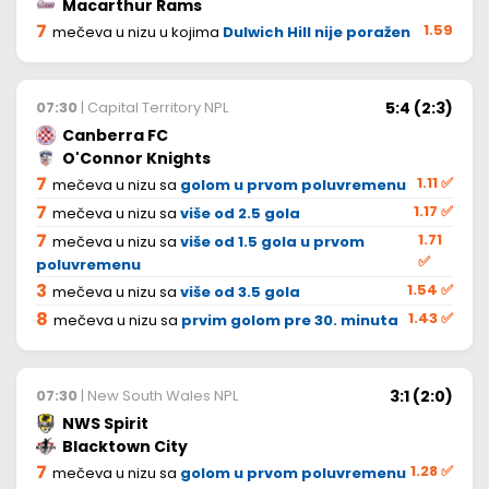
Macarthur Rams
7
1.59
mečeva u nizu u kojima
Dulwich Hill nije poražen
5:4 (2:3)
07:30
| Capital Territory NPL
Canberra FC
O'Connor Knights
7
1.11
✅
mečeva u nizu sa
golom u prvom poluvremenu
7
1.17
✅
mečeva u nizu sa
više od 2.5 gola
7
1.71
mečeva u nizu sa
više od 1.5 gola u prvom
✅
poluvremenu
3
1.54
✅
mečeva u nizu sa
više od 3.5 gola
8
1.43
✅
mečeva u nizu sa
prvim golom pre 30. minuta
3:1 (2:0)
07:30
| New South Wales NPL
NWS Spirit
Blacktown City
7
1.28
✅
mečeva u nizu sa
golom u prvom poluvremenu