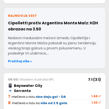
NAJNOVIJA VEST
Cipolletti protiv Argentino Monte Maíz: H2H
obrazac na 3.50
Nedavni međusobni mečevi između Cipollettija i
Argentino Monte Maíza pokazali su jasnu tendenciju
visokog broja golova u prvom poluvremenu. U
poslednje tri utakmice,…
Pročitaj više »
7:1 (3:1)
06:00
| Western Australia NPL
Bayswater City
Sorrento
7
1.68
✅
mečeva u nizu
oba daju gol - DA
8
1.33
✅
mečeva u nizu sa
više od 2.5 gola