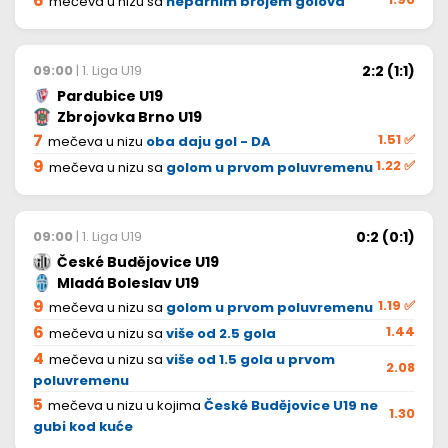
6
mečeva u nizu sa
neparnim brojem golova
2:2 (1:1)
09:00
| 1. Liga U19
Pardubice U19
Zbrojovka Brno U19
7
1.51
✅
mečeva u nizu
oba daju gol - DA
9
1.22
✅
mečeva u nizu sa
golom u prvom poluvremenu
0:2 (0:1)
09:00
| 1. Liga U19
České Budějovice U19
Mladá Boleslav U19
9
1.19
✅
mečeva u nizu sa
golom u prvom poluvremenu
6
1.44
mečeva u nizu sa
više od 2.5 gola
4
mečeva u nizu sa
više od 1.5 gola u prvom
2.08
poluvremenu
5
mečeva u nizu u kojima
České Budějovice U19 ne
1.30
gubi kod kuće