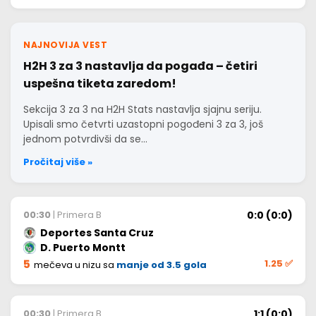
NAJNOVIJA VEST
H2H 3 za 3 nastavlja da pogađa – četiri
uspešna tiketa zaredom!
Sekcija 3 za 3 na H2H Stats nastavlja sjajnu seriju.
Upisali smo četvrti uzastopni pogođeni 3 za 3, još
jednom potvrdivši da se…
Pročitaj više »
0:0 (0:0)
00:30
| Primera B
Deportes Santa Cruz
D. Puerto Montt
5
1.25
✅
mečeva u nizu sa
manje od 3.5 gola
1:1 (0:0)
00:30
| Primera B