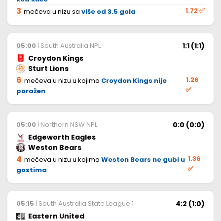
3
1.72
✅
mečeva u nizu sa
više od 3.5 gola
1:1 (1:1)
05:00
| South Australia NPL
Croydon Kings
Sturt Lions
6
1.26
mečeva u nizu u kojima
Croydon Kings nije
✅
poražen
0:0 (0:0)
05:00
| Northern NSW NPL
Edgeworth Eagles
Weston Bears
4
1.36
mečeva u nizu u kojima
Weston Bears ne gubi u
✅
gostima
4:2 (1:0)
05:15
| South Australia State League 1
Eastern United