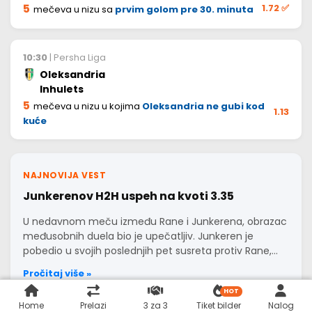
5
1.72
✅
mečeva u nizu sa
prvim golom pre 30. minuta
10:30
| Persha Liga
Oleksandria
Inhulets
5
mečeva u nizu u kojima
Oleksandria ne gubi kod
1.13
kuće
NAJNOVIJA VEST
Junkerenov H2H uspeh na kvoti 3.35
U nedavnom meču između Rane i Junkerena, obrazac
međusobnih duela bio je upečatljiv. Junkeren je
pobedio u svojih poslednjih pet susreta protiv Rane,…
Pročitaj više »
HOT
Home
Prelazi
3 za 3
Tiket bilder
Nalog