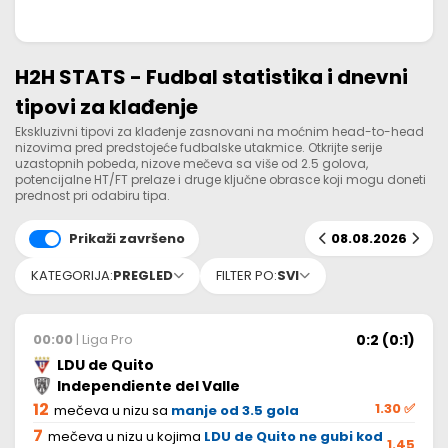
H2H STATS - Fudbal statistika i dnevni
tipovi za klađenje
Ekskluzivni tipovi za klađenje zasnovani na moćnim head-to-head
nizovima pred predstojeće fudbalske utakmice. Otkrijte serije
uzastopnih pobeda, nizove mečeva sa više od 2.5 golova,
potencijalne HT/FT prelaze i druge ključne obrasce koji mogu doneti
prednost pri odabiru tipa.
Prikaži završeno
08.08.2026
KATEGORIJA:
PREGLED
FILTER PO:
SVI
0:2 (0:1)
00:00
| Liga Pro
LDU de Quito
Independiente del Valle
12
1.30
✅
mečeva u nizu sa
manje od 3.5 gola
7
mečeva u nizu u kojima
LDU de Quito ne gubi kod
1.45