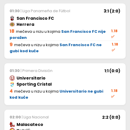
3:1 (2:0)
01:30
| Liga Panameña de Fútbol
San Francisco FC
Herrera
18
1.18
mečeva u nizu u kojima
San Francisco FC nije
✅
poražen
9
1.18
mečeva u nizu u kojima
San Francisco FC ne
✅
gubi kod kuće
1:1 (0:0)
01:30
| Primera División
Universitario
Sporting Cristal
4
1.18
mečeva u nizu u kojima
Universitario ne gubi
✅
kod kuće
2:2 (0:0)
02:00
| Liga Nacional
Malacateco