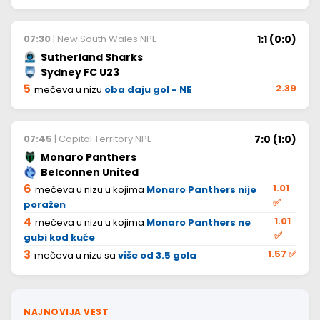
1:1 (0:0)
07:30
| New South Wales NPL
Sutherland Sharks
Sydney FC U23
5
2.39
mečeva u nizu
oba daju gol - NE
7:0 (1:0)
07:45
| Capital Territory NPL
Monaro Panthers
Belconnen United
6
1.01
mečeva u nizu u kojima
Monaro Panthers nije
✅
poražen
4
1.01
mečeva u nizu u kojima
Monaro Panthers ne
✅
gubi kod kuće
3
1.57
✅
mečeva u nizu sa
više od 3.5 gola
NAJNOVIJA VEST