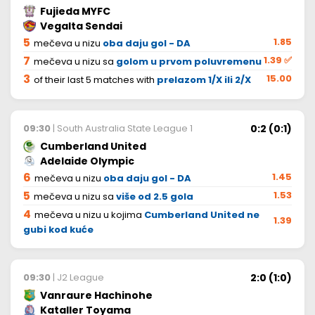
Fujieda MYFC
Vegalta Sendai
5
1.85
mečeva u nizu
oba daju gol - DA
7
1.39
✅
mečeva u nizu sa
golom u prvom poluvremenu
3
15.00
of their last 5 matches with
prelazom 1/X ili 2/X
0:2 (0:1)
09:30
| South Australia State League 1
Cumberland United
Adelaide Olympic
6
1.45
mečeva u nizu
oba daju gol - DA
5
1.53
mečeva u nizu sa
više od 2.5 gola
4
mečeva u nizu u kojima
Cumberland United ne
1.39
gubi kod kuće
2:0 (1:0)
09:30
| J2 League
Vanraure Hachinohe
Kataller Toyama