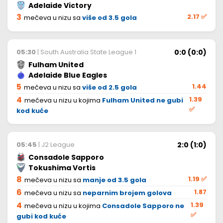
Adelaide Victory
3
2.17
✅
mečeva u nizu sa
više od 3.5 gola
0:0 (0:0)
05:30
| South Australia State League 1
Fulham United
Adelaide Blue Eagles
5
1.44
mečeva u nizu sa
više od 2.5 gola
4
1.39
mečeva u nizu u kojima
Fulham United ne gubi
✅
kod kuće
2:0 (1:0)
05:45
| J2 League
Consadole Sapporo
Tokushima Vortis
8
1.19
✅
mečeva u nizu sa
manje od 3.5 gola
6
1.87
mečeva u nizu sa
neparnim brojem golova
4
1.39
mečeva u nizu u kojima
Consadole Sapporo ne
✅
gubi kod kuće