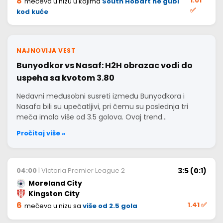
8
1.01
mečeva u nizu u kojima
South Hobart ne gubi
✅
kod kuće
NAJNOVIJA VEST
Bunyodkor vs Nasaf: H2H obrazac vodi do
uspeha sa kvotom 3.80
Nedavni međusobni susreti između Bunyodkora i
Nasafa bili su upečatljivi, pri čemu su poslednja tri
meča imala više od 3.5 golova. Ovaj trend…
Pročitaj više »
3:5 (0:1)
04:00
| Victoria Premier League 2
Moreland City
Kingston City
6
1.41
✅
mečeva u nizu sa
više od 2.5 gola