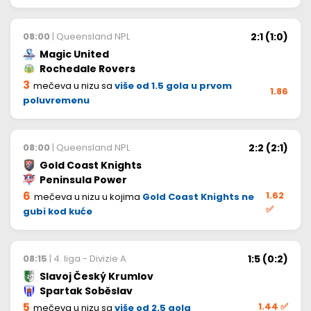
2:1 (1:0)
08:00
| Queensland NPL
Magic United
Rochedale Rovers
3
mečeva u nizu sa
više od 1.5 gola u prvom
1.86
poluvremenu
2:2 (2:1)
08:00
| Queensland NPL
Gold Coast Knights
Peninsula Power
6
1.62
mečeva u nizu u kojima
Gold Coast Knights ne
✅
gubi kod kuće
1:5 (0:2)
08:15
| 4. liga - Divizie A
Slavoj Český Krumlov
Spartak Soběslav
5
1.44
✅
mečeva u nizu sa
više od 2.5 gola