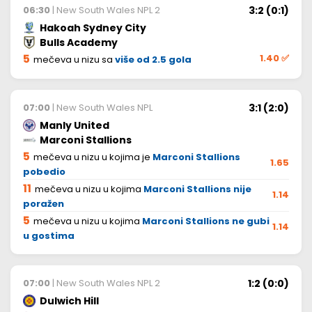
3:2 (0:1)
06:30
| New South Wales NPL 2
Hakoah Sydney City
Bulls Academy
5
1.40
✅
mečeva u nizu sa
više od 2.5 gola
3:1 (2:0)
07:00
| New South Wales NPL
Manly United
Marconi Stallions
5
mečeva u nizu u kojima je
Marconi Stallions
1.65
pobedio
11
mečeva u nizu u kojima
Marconi Stallions nije
1.14
poražen
5
mečeva u nizu u kojima
Marconi Stallions ne gubi
1.14
u gostima
1:2 (0:0)
07:00
| New South Wales NPL 2
Dulwich Hill