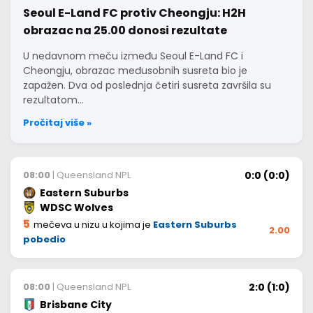
Seoul E-Land FC protiv Cheongju: H2H
obrazac na 25.00 donosi rezultate
U nedavnom meču između Seoul E-Land FC i
Cheongju, obrazac međusobnih susreta bio je
zapažen. Dva od poslednja četiri susreta završila su
rezultatom…
Pročitaj više »
0:0 (0:0)
08:00
| Queensland NPL
Eastern Suburbs
WDSC Wolves
5
mečeva u nizu u kojima je
Eastern Suburbs
2.00
pobedio
2:0 (1:0)
08:00
| Queensland NPL
Brisbane City