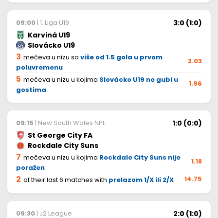
3:0 (1:0)
09:00
| 1. Liga U19
Karviná U19
Slovácko U19
3
mečeva u nizu sa
više od 1.5 gola u prvom
2.03
poluvremenu
5
mečeva u nizu u kojima
Slovácko U19 ne gubi u
1.96
gostima
1:0 (0:0)
09:15
| New South Wales NPL
St George City FA
Rockdale City Suns
7
mečeva u nizu u kojima
Rockdale City Suns nije
1.18
poražen
2
14.75
of their last 6 matches with
prelazom 1/X ili 2/X
2:0 (1:0)
09:30
| J2 League