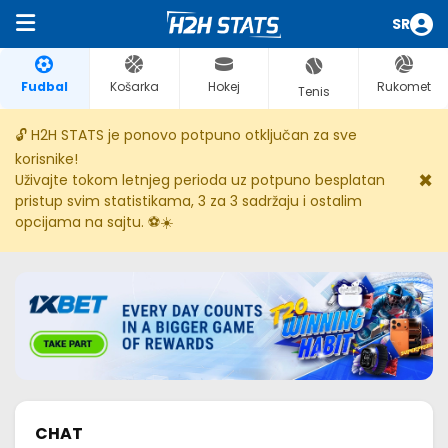
SR
Fudbal
Košarka
Hokej
Rukomet
Tenis
🔓 H2H STATS je ponovo potpuno otključan za sve
korisnike!
×
Uživajte tokom letnjeg perioda uz potpuno besplatan
pristup svim statistikama, 3 za 3 sadržaju i ostalim
opcijama na sajtu. ⚽☀️
CHAT