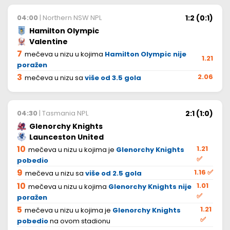
1:2 (0:1)
04:00
| Northern NSW NPL
Hamilton Olympic
Valentine
7
mečeva u nizu u kojima
Hamilton Olympic nije
1.21
poražen
3
2.06
mečeva u nizu sa
više od 3.5 gola
2:1 (1:0)
04:30
| Tasmania NPL
Glenorchy Knights
Launceston United
10
1.21
mečeva u nizu u kojima je
Glenorchy Knights
✅
pobedio
9
1.16
✅
mečeva u nizu sa
više od 2.5 gola
10
1.01
mečeva u nizu u kojima
Glenorchy Knights nije
✅
poražen
5
1.21
mečeva u nizu u kojima je
Glenorchy Knights
✅
pobedio
na ovom stadionu