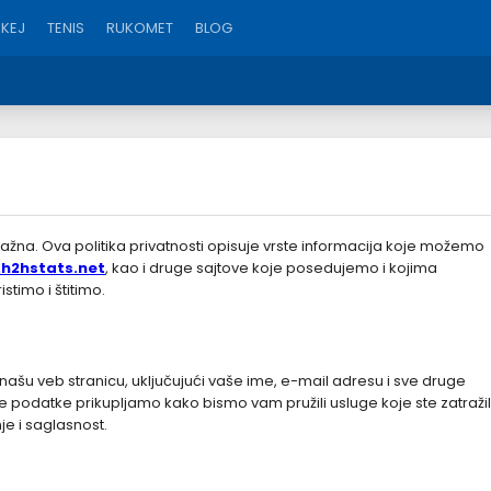
KEJ
TENIS
RUKOMET
BLOG
važna. Ova politika privatnosti opisuje vrste informacija koje možemo
h2hstats.net
, kao i druge sajtove koje posedujemo i kojima
stimo i štitimo.
našu veb stranicu, uključujući vaše ime, e-mail adresu i sve druge
podatke prikupljamo kako bismo vam pružili usluge koje ste zatražili,
je i saglasnost.