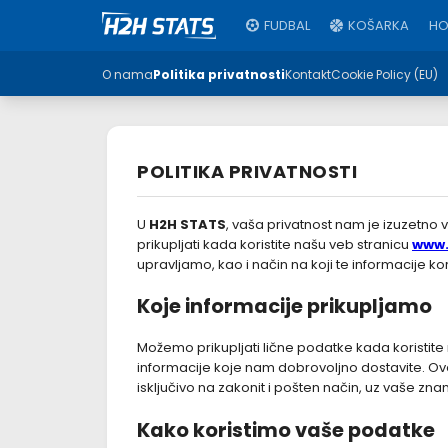
FUDBAL
KOŠARKA
HO
O nama
Politika privatnosti
Kontakt
Cookie Policy (EU)
POLITIKA PRIVATNOSTI
U
H2H STATS
, vaša privatnost nam je izuzetno 
prikupljati kada koristite našu veb stranicu
www.
upravljamo, kao i način na koji te informacije kori
Koje informacije prikupljamo
Možemo prikupljati lične podatke kada koristite 
informacije koje nam dobrovoljno dostavite. Ove 
isključivo na zakonit i pošten način, uz vaše znan
Kako koristimo vaše podatke