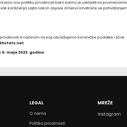
amo ovu politiku privatnosti kako bismo je uskladili sa promenama
avak korišćenja sajta nakon objave izmena smatraće se prihvatanje
privatnosti ili načinom na koji obrađujemo korisničke podatke i lične
2hstats.net
na
6. maja 2023. godine
.
LEGAL
MREŽE
O nama
Instagram
Politika privatnosti