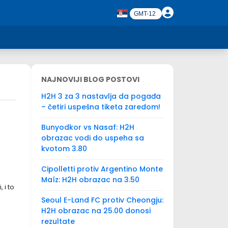
NAJNOVIJI BLOG POSTOVI
H2H 3 za 3 nastavlja da pogađa
– četiri uspešna tiketa zaredom!
Bunyodkor vs Nasaf: H2H
obrazac vodi do uspeha sa
kvotom 3.80
Cipolletti protiv Argentino Monte
Maíz: H2H obrazac na 3.50
 i to
Seoul E-Land FC protiv Cheongju:
H2H obrazac na 25.00 donosi
rezultate