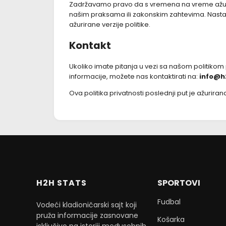
Zadržavamo pravo da s vremena na vreme ažurir
našim praksama ili zakonskim zahtevima. Nast
ažurirane verzije politike.
Kontakt
Ukoliko imate pitanja u vezi sa našom politikom 
informacije, možete nas kontaktirati na:
info@h
Ova politika privatnosti poslednji put je ažurira
H2H STATS
SPORTOVI
Fudbal
Vodeći kladioničarski sajt koji
pruža informacije zasnovane
Košarka
isključivo na istoriji međusobnih