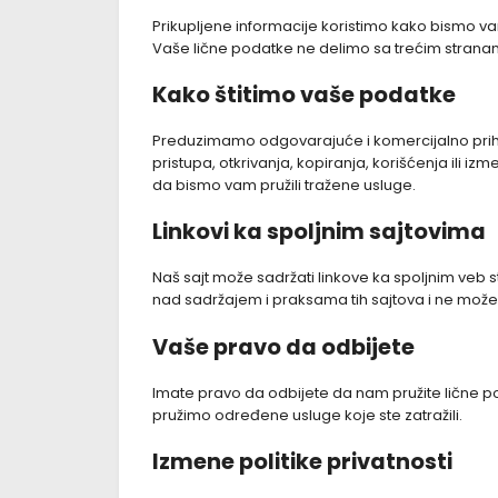
Prikupljene informacije koristimo kako bismo vam
Vaše lične podatke ne delimo sa trećim strana
Kako štitimo vaše podatke
Preduzimamo odgovarajuće i komercijalno prihva
pristupa, otkrivanja, kopiranja, korišćenja ili
da bismo vam pružili tražene usluge.
Linkovi ka spoljnim sajtovima
Naš sajt može sadržati linkove ka spoljnim veb
nad sadržajem i praksama tih sajtova i ne možem
Vaše pravo da odbijete
Imate pravo da odbijete da nam pružite lične 
pružimo određene usluge koje ste zatražili.
Izmene politike privatnosti