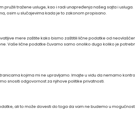
 pružili tražene usluge, kao i radi unapređenja našeg sajta i usluga.
ma, osim u slučajevima kada je to zakonom propisano.
tljive mere zaštite kako bismo zaštitili lične podatke od neovlašć
 izmene. Vaše lične podatke čuvamo samo onoliko dugo koliko je potreb
 stranicama kojima mi ne upravljamo. Imajte u vidu da nemamo kontro
o snositi odgovornost za njihove politike privatnosti.
podatke, ali to može dovesti do toga da vam ne budemo u mogućnost