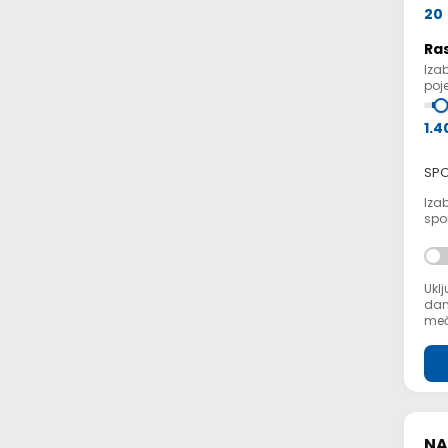
20
Ra
Iza
poje
1.4
SPO
Izab
spor
Uklj
dana
meč
NA