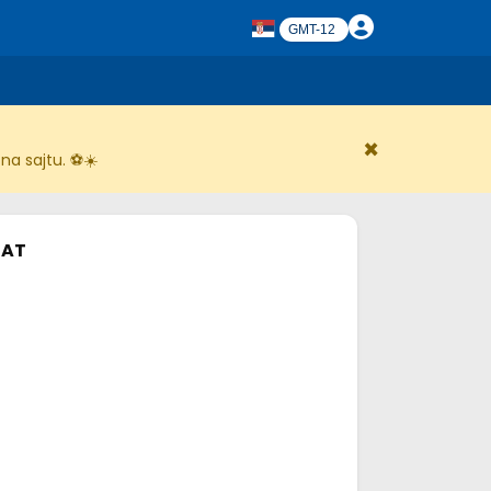
×
na sajtu. ⚽☀️
AT