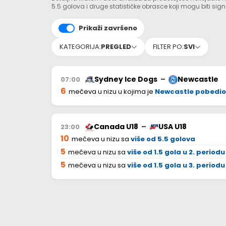
5.5 golova i druge statističke obrasce koji mogu biti sign
Prikaži završeno
KATEGORIJA:
PREGLED
FILTER PO:
SVI
Sydney Ice Dogs
–
Newcastle
07:00
6
mečeva u nizu u kojima je
Newcastle pobedio 
Canada U18
–
USA U18
23:00
10
mečeva u nizu sa
više od 5.5 golova
5
mečeva u nizu sa
više od 1.5 gola u 2. periodu
5
mečeva u nizu sa
više od 1.5 gola u 3. periodu