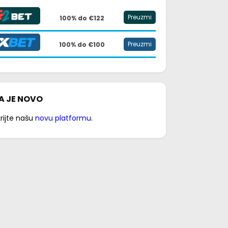
Preuzmi
100% do €122
Preuzmi
100% do €100
A JE NOVO
rijte našu
novu platformu
.