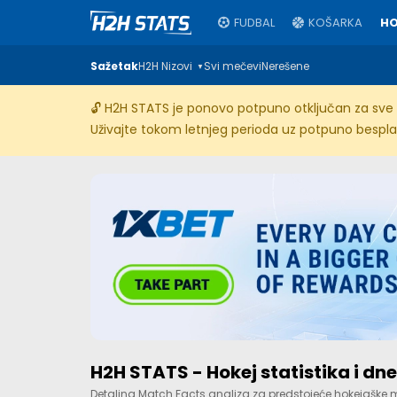
FUDBAL
KOŠARKA
HO
Sažetak
H2H Nizovi
Svi mečevi
Nerešene
▼
🔓 H2H STATS je ponovo potpuno otključan za sve k
Uživajte tokom letnjeg perioda uz potpuno besplat
H2H STATS - Hokej statistika i dne
Detaljna Match Facts analiza za predstojeće hokejaške 