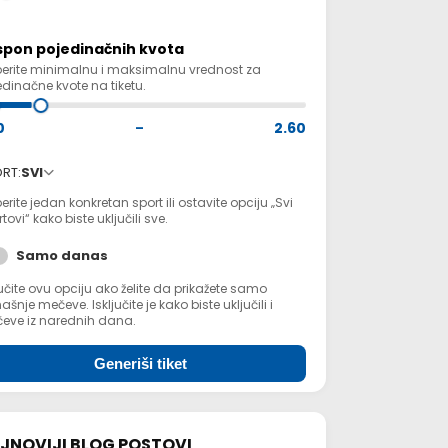
spon pojedinačnih kvota
berite minimalnu i maksimalnu vrednost za
dinačne kvote na tiketu.
0
–
2.60
RT:
SVI
erite jedan konkretan sport ili ostavite opciju „Svi
tovi“ kako biste uključili sve.
Samo danas
učite ovu opciju ako želite da prikažete samo
šnje mečeve. Isključite je kako biste uključili i
eve iz narednih dana.
Generiši tiket
JNOVIJI BLOG POSTOVI