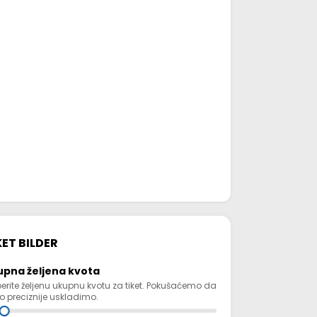
KET BILDER
upna željena kvota
berite željenu ukupnu kvotu za tiket. Pokušaćemo da
to preciznije uskladimo.