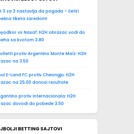
 3 za 3 nastavlja da pogađa – četiri
ešna tiketa zaredom!
yodkor vs Nasaf: H2H obrazac vodi do
peha sa kvotom 3.80
olletti protiv Argentino Monte Maíz: H2H
azac na 3.50
ul E-Land FC protiv Cheongju: H2H
azac na 25.00 donosi rezultate
gantino protiv Internacionala: H2H
razac dovodi do pobede 3.50
JBOLJI BETTING SAJTOVI