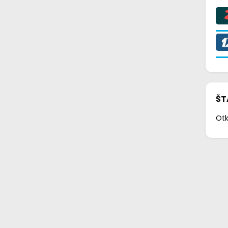
ŠT
Otk