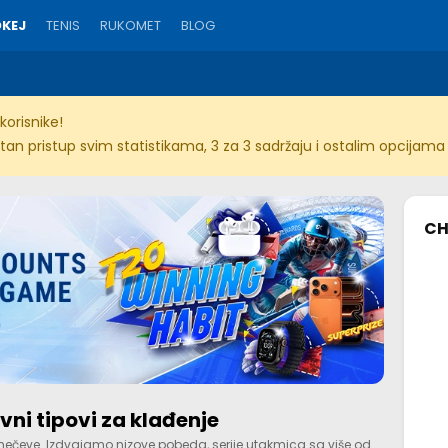
KEJ
TENIS
RUKOMET
BLOG
orisnike!
an pristup svim statistikama, 3 za 3 sadržaju i ostalim opcijama 
CH
vni tipovi za klađenje
mečeve. Izdvajamo nizove pobeda, serije utakmica sa više od