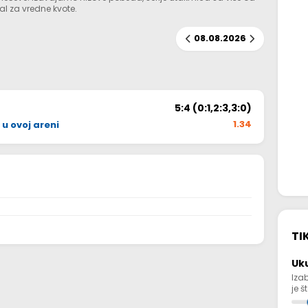
al za vredne kvote.
08.08.2026
5:4 (0:1,2:3,3:0)
1.34
u ovoj areni
TI
Uk
Iza
je š