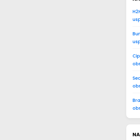
H2H
usp
Bun
us
Cip
obr
Seo
obr
Bra
ob
NA