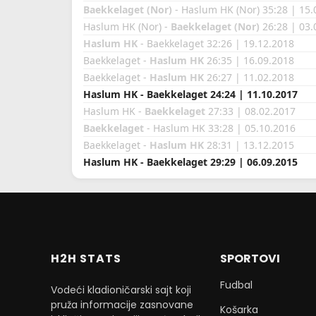
Baekkelaget (Nor)
- Haslum HK (Nor) 35:28 | 15.
Haslum HK (Nor) -
Baekkelaget (Nor)
26:28 | 03.
Haslum HK
- Baekkelaget 32:26 | 19.12.2018
Baekkelaget -
Haslum HK
26:35 | 16.09.2018
Baekkelaget -
Haslum HK
26:27 | 11.02.2018
Haslum HK - Baekkelaget 24:24 | 11.10.2017
Haslum HK -
Baekkelaget
27:33 | 08.02.2017
Baekkelaget
- Haslum HK 33:28 | 05.10.2016
Baekkelaget -
Haslum HK
28:31 | 13.12.2015
Haslum HK - Baekkelaget 29:29 | 06.09.2015
H2H STATS
SPORTOVI
Fudbal
Vodeći kladioničarski sajt koji
pruža informacije zasnovane
Košarka