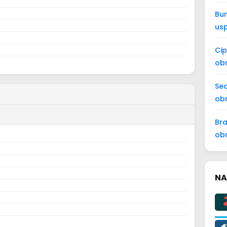
Bun
us
Cip
obr
Seo
obr
Bra
ob
NA