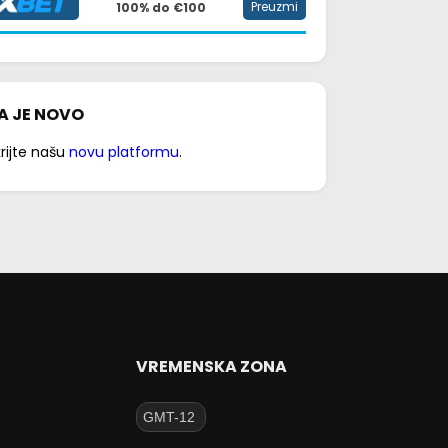
Preuzmi
100% do €100
A JE NOVO
rijte našu
novu platformu
.
VREMENSKA ZONA