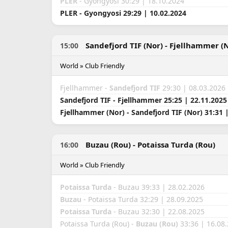
PLER
- Gyongyosi 30:29 | 18.10.2024
PLER - Gyongyosi 29:29 | 10.02.2024
Sandefjord TIF (Nor) - Fjellhammer (
15:00
World » Club Friendly
Fjellhammer -
Sandefjord TIF
29:30 | 08.03.2026
Sandefjord TIF - Fjellhammer 25:25 | 22.11.2025
Fjellhammer (Nor) - Sandefjord TIF (Nor) 31:31 
Buzau (Rou) - Potaissa Turda (Rou)
16:00
World » Club Friendly
Potaissa Turda
- Buzau 39:33 | 28.02.2026
Buzau
- Potaissa Turda 32:29 | 28.09.2025
Potaissa Turda
- Buzau 32:30 | 22.08.2025
Potaissa Turda (Rou) -
Buzau (Rou)
33:36 | 16.08