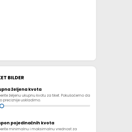
KET BILDER
upna željena kvota
berite željenu ukupnu kvotu za tiket. Pokušaćemo da
to preciznije uskladimo.
spon pojedinačnih kvota
berite minimalnu i maksimalnu vrednost za