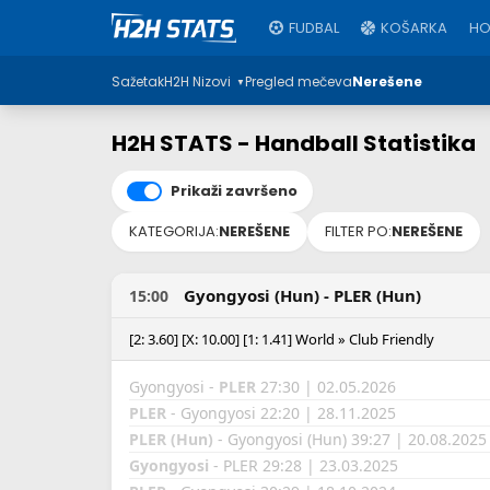
FUDBAL
KOŠARKA
HO
Sažetak
H2H Nizovi
Pregled mečeva
Nerešene
▼
H2H STATS - Handball Statistika
Prikaži završeno
KATEGORIJA:
NEREŠENE
FILTER PO:
NEREŠENE
Gyongyosi (Hun) - PLER (Hun)
15:00
[2: 3.60] [X: 10.00] [1: 1.41] World » Club Friendly
Gyongyosi -
PLER
27:30 | 02.05.2026
PLER
- Gyongyosi 22:20 | 28.11.2025
PLER (Hun)
- Gyongyosi (Hun) 39:27 | 20.08.2025
Gyongyosi
- PLER 29:28 | 23.03.2025