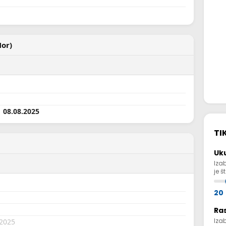
Nor)
| 08.08.2025
TI
Uk
Iza
je š
20
Ra
Iza
.2025