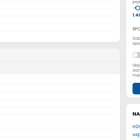
poje
1.4
SPO
Izab
spor
Uklj
dana
meč
NA
H2H
usp