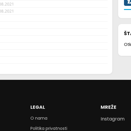
08.2021
08.2021
ŠT
Otk
LEGAL
MREŽE
O nama
Instagram
Politika privatnosti