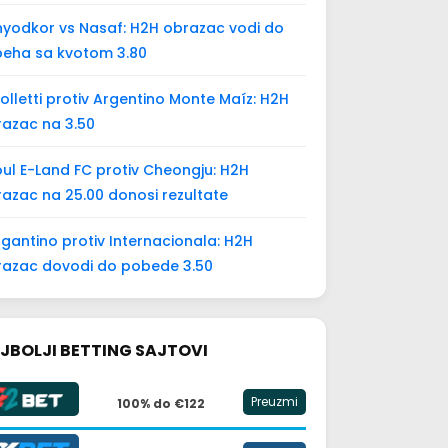
yodkor vs Nasaf: H2H obrazac vodi do
peha sa kvotom 3.80
olletti protiv Argentino Monte Maíz: H2H
azac na 3.50
ul E-Land FC protiv Cheongju: H2H
azac na 25.00 donosi rezultate
gantino protiv Internacionala: H2H
razac dovodi do pobede 3.50
JBOLJI BETTING SAJTOVI
Preuzmi
100% do €122