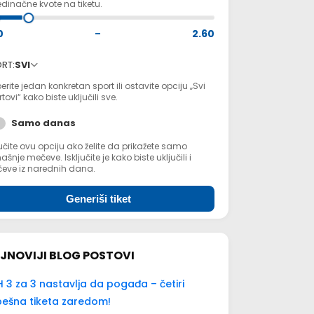
dinačne kvote na tiketu.
0
–
2.60
RT:
SVI
erite jedan konkretan sport ili ostavite opciju „Svi
tovi“ kako biste uključili sve.
Samo danas
učite ovu opciju ako želite da prikažete samo
šnje mečeve. Isključite je kako biste uključili i
eve iz narednih dana.
Generiši tiket
JNOVIJI BLOG POSTOVI
 3 za 3 nastavlja da pogađa – četiri
ešna tiketa zaredom!