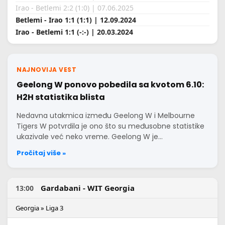
Irao - Betlemi 2:2 (1:0) | 07.06.2025
Betlemi - Irao 1:1 (1:1) | 12.09.2024
Irao - Betlemi 1:1 (-:-) | 20.03.2024
NAJNOVIJA VEST
Geelong W ponovo pobedila sa kvotom 6.10:
H2H statistika blista
Nedavna utakmica između Geelong W i Melbourne
Tigers W potvrdila je ono što su međusobne statistike
ukazivale već neko vreme. Geelong W je…
Pročitaj više »
Gardabani - WIT Georgia
13:00
Georgia » Liga 3