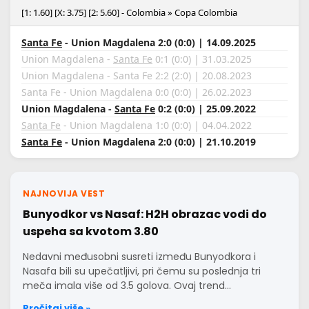
[1: 1.60] [X: 3.75] [2: 5.60] - Colombia » Copa Colombia
Santa Fe
- Union Magdalena 2:0 (0:0) | 14.09.2025
Union Magdalena -
Santa Fe
0:1 (0:0) | 31.03.2025
Union Magdalena - Santa Fe 2:2 (2:0) | 20.08.2023
Santa Fe - Union Magdalena 0:0 (0:0) | 26.02.2023
Union Magdalena -
Santa Fe
0:2 (0:0) | 25.09.2022
Santa Fe
- Union Magdalena 1:0 (0:0) | 04.04.2022
Santa Fe
- Union Magdalena 2:0 (0:0) | 21.10.2019
NAJNOVIJA VEST
Bunyodkor vs Nasaf: H2H obrazac vodi do
uspeha sa kvotom 3.80
Nedavni međusobni susreti između Bunyodkora i
Nasafa bili su upečatljivi, pri čemu su poslednja tri
meča imala više od 3.5 golova. Ovaj trend…
Pročitaj više »