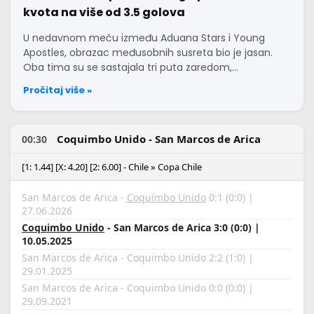
kvota na više od 3.5 golova
U nedavnom meču između Aduana Stars i Young
Apostles, obrazac međusobnih susreta bio je jasan.
Oba tima su se sastajala tri puta zaredom,…
Pročitaj više »
Coquimbo Unido - San Marcos de Arica
00:30
[1: 1.44] [X: 4.20] [2: 6.00] - Chile » Copa Chile
San Marcos de Arica -
Coquimbo Unido
0:1 (0:0) |
27.06.2026
Coquimbo Unido
- San Marcos de Arica 3:0 (0:0) |
10.05.2025
San Marcos de Arica - Coquimbo Unido 2:2 (1:0) |
29.01.2025
San Marcos de Arica - Coquimbo Unido 0:0 (0:0) |
29.09.2021