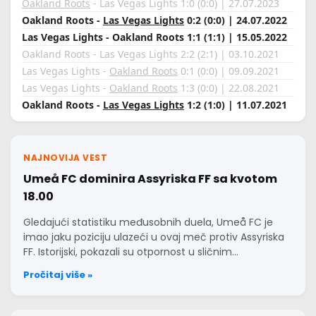
Oakland Roots
- Las Vegas Lights 1:0 (0:0) | 27.07.2023
Oakland Roots -
Las Vegas Lights
0:2 (0:0) | 24.07.2022
Las Vegas Lights - Oakland Roots 1:1 (1:1) | 15.05.2022
Oakland Roots - Las Vegas Lights 2:2 (2:1) | 03.10.2021
Las Vegas Lights -
Oakland Roots
0:1 (0:0) | 09.09.2021
Las Vegas Lights -
Oakland Roots
1:3 (0:0) | 22.08.2021
Oakland Roots -
Las Vegas Lights
1:2 (1:0) | 11.07.2021
NAJNOVIJA VEST
Umeå FC dominira Assyriska FF sa kvotom
18.00
Gledajući statistiku međusobnih duela, Umeå FC je
imao jaku poziciju ulazeći u ovaj meč protiv Assyriska
FF. Istorijski, pokazali su otpornost u sličnim…
Pročitaj više »