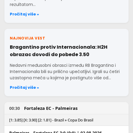
rezultatom…
Pročitaj više »
NAJNOVIJA VEST
Bragantino protiv Internacionala: H2H
obrazac dovodi do pobede 3.50
Nedavni međusobni obrasci između RB Bragantina i
Internacionala bili su prilično upečatljivi. Igrali su četiri
uzastopna meča u kojima je postignuto više od…
Pročitaj više »
Fortaleza EC - Palmeiras
00:30
[1: 3.85] [X: 3.90] [2: 1.81] - Brazil » Copa Do Brasil
Palmeiras
- Fortaleza EC 3:0 (0:0) | 02.08.2026