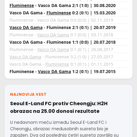
Fluminense
- Vasco DA Gama 2:1 (1:0) | 30.08.2020
Vasco DA Gama -
Fluminense
0:2 (0:1) | 15.03.2020
Fluminense - Vasco DA Gama 0:0 (0:0) | 02.11.2019
Vasco DA Gama
- Fluminense 2:1 (0:1) | 20.07.2019
Fluminense -
Vasco DA Gama
0:1 (0:0) | 03.11.2018
Vasco DA Gama - Fluminense 1:1 (0:0) | 20.07.2018
Fluminense -
Vasco DA Gama
0:1 (0:1) | 26.08.2017
Vasco DA Gama
- Fluminense 3:2 (1:0) | 27.05.2017
Vasco DA Gama -
Fluminense
0:1 (0:1) | 01.11.2015
Fluminense -
Vasco DA Gama
1:2 (0:1) | 19.07.2015
NAJNOVIJA VEST
Seoul E-Land FC protiv Cheongju: H2H
obrazac na 25.00 donosi rezultate
U nedavnom meču između Seoul E-Land FC i
Cheongju, obrazac međusobnih susreta bio je
zapažen. Dva od poslednja četiri susreta završila su