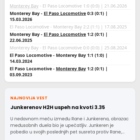
Monterey Bay
- El Paso Locomotive 1:0 (0:0) | 21.06.2026
Monterey Bay -
El Paso Locomotive
0:3 (0:1) |
15.03.2026
El Paso Locomotive - Monterey Bay 2:2 (1:1) | 17.08.2025
Monterey Bay -
El Paso Locomotive
1:2 (0:1) |
22.06.2025
Monterey Bay - El Paso Locomotive 0:0 (0:0) | 25.08.2024
El Paso Locomotive - Monterey Bay 1:1 (1:0) |
14.03.2024
El Paso Locomotive -
Monterey Bay
1:2 (0:1) |
03.09.2023
NAJNOVIJA VEST
Junkerenov H2H uspeh na kvoti 3.35
U nedavnom meču između Rane i Junkerena, obrazac
međusobnih duela bio je upečatljiv. Junkeren je
pobedio u svojih poslednjih pet susreta protiv Rane,…