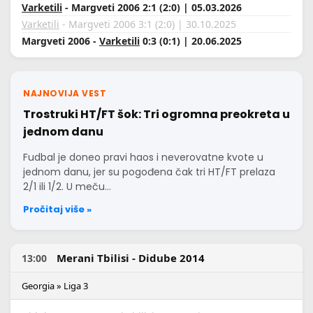
Varketili
- Margveti 2006 2:1 (2:0) | 05.03.2026
Varketili
- Margveti 2006 3:1 (2:0) | 30.10.2025
Margveti 2006 -
Varketili
0:3 (0:1) | 20.06.2025
NAJNOVIJA VEST
Trostruki HT/FT šok: Tri ogromna preokreta u
jednom danu
Fudbal je doneo pravi haos i neverovatne kvote u
jednom danu, jer su pogođena čak tri HT/FT prelaza
2/1 ili 1/2. U meču…
Pročitaj više »
Merani Tbilisi - Didube 2014
13:00
Georgia » Liga 3