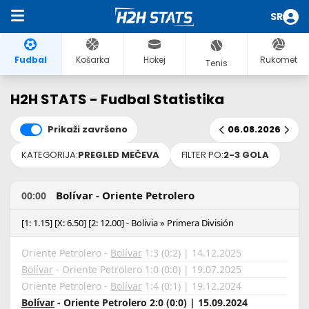
SR
Fudbal
Košarka
Hokej
Rukomet
Tenis
H2H STATS - Fudbal Statistika
Prikaži završeno
06.08.2026
KATEGORIJA:
PREGLED MEČEVA
FILTER PO:
2-3 GOLA
Bolívar - Oriente Petrolero
00:00
[1: 1.15] [X: 6.50] [2: 12.00] - Bolivia » Primera División
Oriente Petrolero -
Bolívar
1:3 (0:2) | 14.12.2025
Bolívar
- Oriente Petrolero 1:0 (0:0) | 19.07.2025
Oriente Petrolero -
Bolívar
1:4 (0:1) | 19.12.2024
Bolívar
- Oriente Petrolero 2:0 (0:0) | 15.09.2024