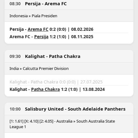
Persija - Arema FC
08:30
Indonesia » Piala Presiden
Persija -
Arema FC
0:2 (0:0) | 08.02.2026
Arema FC -
Persija
1:2 (1:0) | 08.11.2025
Kalighat - Patha Chakra
09:30
India » Calcutta Premier Division
Kalighat - Patha Chakra 0:0 (0:0) | 27.07.2025
Kalighat -
Patha Chakra
1:2 (1:0) | 13.08.2024
Salisbury United - South Adelaide Panthers
10:00
[1: 1.61] [X: 4.10] [2: 4.05] - Australia » South Australia State
League 1