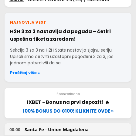
NAJNOVIJA VEST
H2H 3 za 3 nastavlja da pogađa – četiri
uspešna tiketa zaredom!
Sekcija 3 za 3 na H2H Stats nastavlja sjajnu seriju.
Upisali smo četvrti uzastopni pogođeni 3 za 3, još
jednom potvrdivši da se…
Pročitaj više »
Sponzorisano
1XBET - Bonus na prvi depozit! 🔥
100% BONUS DO €100! KLIKNITE OVDE »
Santa Fe - Union Magdalena
00:00