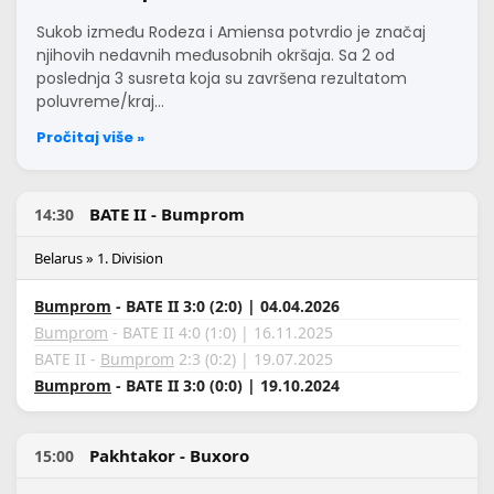
Sukob između Rodeza i Amiensa potvrdio je značaj
njihovih nedavnih međusobnih okršaja. Sa 2 od
poslednja 3 susreta koja su završena rezultatom
poluvreme/kraj…
Pročitaj više »
BATE II - Bumprom
14:30
Belarus » 1. Division
Bumprom
- BATE II 3:0 (2:0) | 04.04.2026
Bumprom
- BATE II 4:0 (1:0) | 16.11.2025
BATE II -
Bumprom
2:3 (0:2) | 19.07.2025
Bumprom
- BATE II 3:0 (0:0) | 19.10.2024
Pakhtakor - Buxoro
15:00