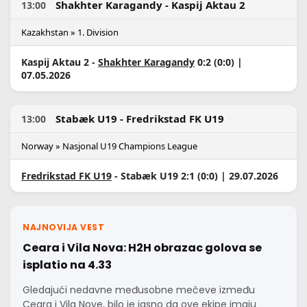
Shakhter Karagandy - Kaspij Aktau 2
13:00
Kazakhstan » 1. Division
Kaspij Aktau 2 -
Shakhter Karagandy
0:2 (0:0) |
07.05.2026
Stabæk U19 - Fredrikstad FK U19
13:00
Norway » Nasjonal U19 Champions League
Fredrikstad FK U19
- Stabæk U19 2:1 (0:0) | 29.07.2026
NAJNOVIJA VEST
Ceara i Vila Nova: H2H obrazac golova se
isplatio na 4.33
Gledajući nedavne međusobne mečeve između
Ceara i Vila Nove, bilo je jasno da ove ekipe imaju