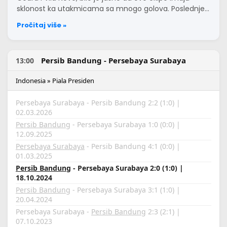
sklonost ka utakmicama sa mnogo golova. Poslednje…
Pročitaj više »
Persib Bandung - Persebaya Surabaya
13:00
Indonesia » Piala Presiden
Persebaya Surabaya - Persib Bandung 2:2 (1:0) |
02.03.2026
Persib Bandung
- Persebaya Surabaya 1:0 (0:0) |
12.09.2025
Persebaya Surabaya
- Persib Bandung 4:1 (0:0) |
01.03.2025
Persib Bandung
- Persebaya Surabaya 2:0 (1:0) |
18.10.2024
Persib Bandung
- Persebaya Surabaya 3:1 (1:0) |
20.04.2024
Persebaya Surabaya -
Persib Bandung
2:3 (2:1) |
07.10.2023