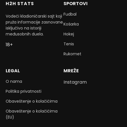
H2H STATS
SPORTOVI
Fudbal
Vodeći kladioničarski sajt koji
pruža informacije zasnovane
Košarka
isključivo na istoriji
međusobnih duela.
Hokej
Tenis
18+
Rukomet
LEGAL
MREŽE
O nama
Instagram
Politika privatnosti
Obaveštenje o kolačićima
Obaveštenje o kolačićima
(EU)