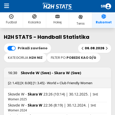
SR
Fudbal
Košarka
Hokej
Rukomet
Tenis
H2H STATS - Handball Statistika
Prikaži završeno
06.08.2026
KATEGORIJA:
H2H NIZ
FILTER PO:
POBEDE KAO D/G
Skovde W (Swe) - Skara W (Swe)
16:30
[2: 1.43] [X: 8.00] [1: 3.45] - World » Club Friendly Women
Skovde W -
Skara W
23:26 (10:14) | 30.12.2025. |
SHE
Women 2025
Skovde W -
Skara W
22:36 (8:19) | 30.12.2024. |
SHE
Women 2024