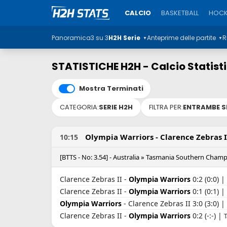
CALCIO
BASKETBALL
HOCK
Panoramica
3 su 3
H2H Serie
Anteprime delle partite
R
▼
▼
STATISTICHE H2H - Calcio Statist
Mostra Terminati
CATEGORIA:
SERIE H2H
FILTRA PER:
ENTRAMBE S
Olympia Warriors - Clarence Zebras I
10:15
[BTTS - No: 3.54] - Australia » Tasmania Southern Cham
Clarence Zebras II -
Olympia Warriors
0:2 (0:0) |
Clarence Zebras II -
Olympia Warriors
0:1 (0:1) |
Olympia Warriors
- Clarence Zebras II 3:0 (3:0) |
Clarence Zebras II -
Olympia Warriors
0:2 (-:-) |