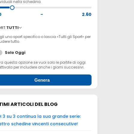
viduali nella schedina.
0
–
2.60
RT:
TUTTI
li uno sport specifico o lascia «Tutti gli Sport» per
udere tutto.
Solo Oggi
va questa opzione se vuoi solo le partite di oggi.
ttivala per includere anche i giorni successivi.
Genera
TIMI ARTICOLI DEL BLOG
 3 su 3 continua la sua grande serie:
ttro schedine vincenti consecutive!