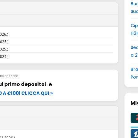
Bun
Suc
Cip
H2H
026.)
025.)
Seo
025.)
a 2
024.)
Bra
nsorizzato
Por
ul primo deposito! 🔥
 A €100! CLICCA QUI »
MI
04.2026.)