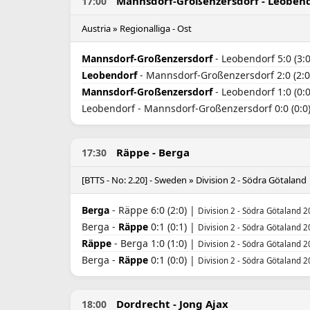
Mannsdorf-Großenzersdorf - Leoben
17:00
Austria » Regionalliga - Ost
Mannsdorf-Großenzersdorf
- Leobendorf 5:0 (3:
Leobendorf
- Mannsdorf-Großenzersdorf 2:0 (2:0
Mannsdorf-Großenzersdorf
- Leobendorf 1:0 (0:
Leobendorf - Mannsdorf-Großenzersdorf 0:0 (0:0
Räppe - Berga
17:30
[BTTS - No: 2.20] - Sweden » Division 2 - Södra Götaland
Berga
- Räppe 6:0 (2:0) |
Division 2 - Södra Götaland 2
Berga -
Räppe
0:1 (0:1) |
Division 2 - Södra Götaland 2
Räppe
- Berga 1:0 (1:0) |
Division 2 - Södra Götaland 2
Berga -
Räppe
0:1 (0:0) |
Division 2 - Södra Götaland 2
Dordrecht - Jong Ajax
18:00