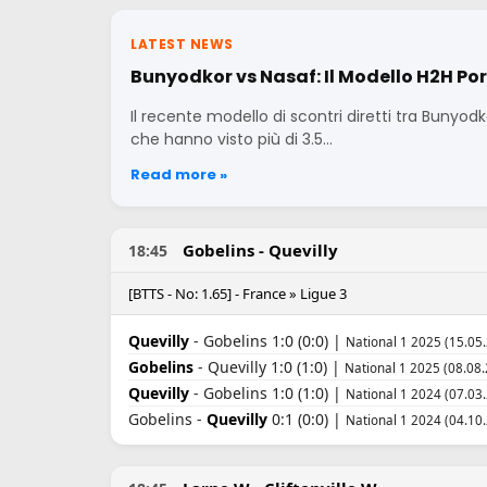
LATEST NEWS
Bunyodkor vs Nasaf: Il Modello H2H Por
Il recente modello di scontri diretti tra Bunyodk
che hanno visto più di 3.5…
Read more »
Gobelins - Quevilly
18:45
[BTTS - No: 1.65] - France » Ligue 3
Quevilly
- Gobelins 1:0 (0:0) |
National 1 2025 (15.05
Gobelins
- Quevilly 1:0 (1:0) |
National 1 2025 (08.08.
Quevilly
- Gobelins 1:0 (1:0) |
National 1 2024 (07.03
Gobelins -
Quevilly
0:1 (0:0) |
National 1 2024 (04.10