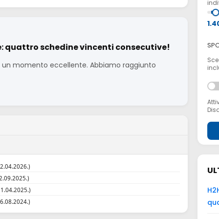
indi
1.4
SPO
e: quattro schedine vincenti consecutive!
Sceg
ere un momento eccellente. Abbiamo raggiunto
incl
Atti
Disa
2.04.2026.)
UL
2.09.2025.)
H2H
1.04.2025.)
qua
6.08.2024.)