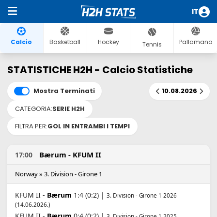
IT
Calcio
Basketball
Hockey
Pallamano
Tennis
STATISTICHE H2H - Calcio Statistiche
Mostra Terminati
10.08.2026
CATEGORIA:
SERIE H2H
FILTRA PER:
GOL IN ENTRAMBI I TEMPI
Bærum - KFUM II
17:00
Norway » 3. Division - Girone 1
KFUM II -
Bærum
1:4 (0:2) |
3. Division - Girone 1 2026
(14.06.2026.)
KFUM II -
Bærum
0:4 (0:2) |
3. Division - Girone 1 2025