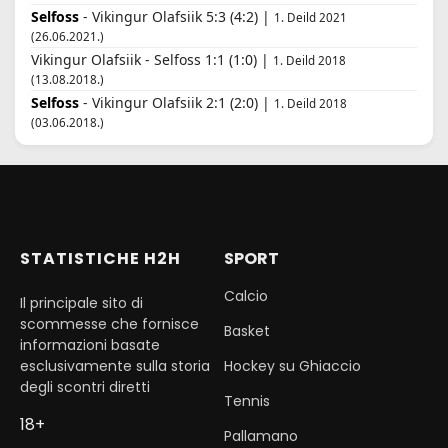
Selfoss
- Vikingur Olafsiik 5:3 (4:2) |
1. Deild 2021
(26.06.2021.)
Vikingur Olafsiik - Selfoss 1:1 (1:0) |
1. Deild 2018
(13.08.2018.)
Selfoss
- Vikingur Olafsiik 2:1 (2:0) |
1. Deild 2018
(03.06.2018.)
STATISTICHE H2H
SPORT
Calcio
Il principale sito di
scommesse che fornisce
Basket
informazioni basate
esclusivamente sulla storia
Hockey su Ghiaccio
degli scontri diretti
Tennis
18+
Pallamano