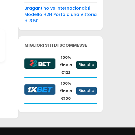
Bragantino vs Internacional: Il
Modello H2H Porta a una Vittoria
di 3.50
MIGLIORI SITI DI SCOMMESSE
100%
Riscatta
fino a
€122
100%
Riscatta
fino a
€100