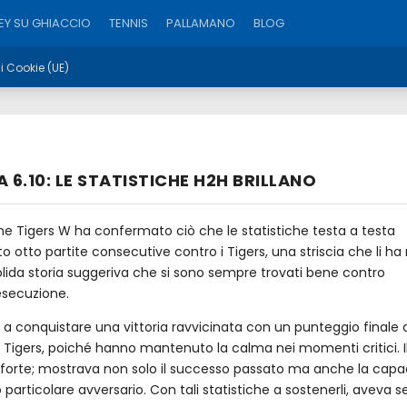
Y SU GHIACCIO
TENNIS
PALLAMANO
BLOG
ui Cookie (UE)
6.10: LE STATISTICHE H2H BRILLANO
ne Tigers W ha confermato ciò che le statistiche testa a testa
otto partite consecutive contro i Tigers, una striscia che li ha 
olida storia suggeriva che si sono sempre trovati bene contro
 esecuzione.
 a conquistare una vittoria ravvicinata con un punteggio finale 
sui Tigers, poiché hanno mantenuto la calma nei momenti critici. I
forte; mostrava non solo il successo passato ma anche la capa
articolare avversario. Con tali statistiche a sostenerli, aveva 