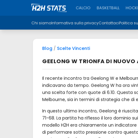
CALCIO
BASKETBALL
HOCKE
Chi siamo
Informativa sulla privacy
Contattaci
Politica s
Blog
/
Scelte Vincenti
GEELONG W TRIONFA DI NUOVO A 
Il recente incontro tra Geelong W e Melbour
indicavano da tempo. Geelong W ha ora vinto 
una scelta forte con quote di 6.10. Questa s
Melbourne, sia in termini di strategia che di
In questo ultimo incontro, Geelong è riuscita
71-68. La partita ha riflesso il loro dominio 
modello H2H era chiaramente un indicatore 
di performare sotto pressione contro questo p