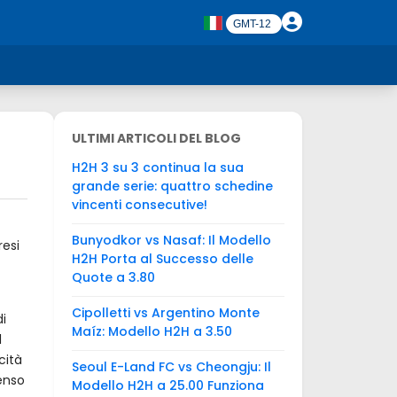
ULTIMI ARTICOLI DEL BLOG
H2H 3 su 3 continua la sua
grande serie: quattro schedine
vincenti consecutive!
Bunyodkor vs Nasaf: Il Modello
resi
H2H Porta al Successo delle
Quote a 3.80
Cipolletti vs Argentino Monte
di
Maíz: Modello H2H a 3.50
l
cità
Seoul E-Land FC vs Cheongju: Il
senso
Modello H2H a 25.00 Funziona