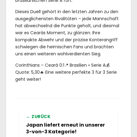
brasilianischen Serie A fort.
Dieses Duell gehört in den letzten Jahren zu den
ausgeglichensten Rivalitäten – jede Mannschaft
hat abwechselnd die Punkte geholt, und diesmal
war es Cearás Moment, zu glänzen. Ihre
kompakte Abwehr und der präzise Konterangriff
schwiegen die heimischen Fans und brachten
uns einen weiteren wohlverdienten Sieg.
Corinthians – Ceará 0:1📍 Brasilien » Serie A💰
Quote: 5,30🔥 Eine weitere perfekte 3 für 3 Serie
geht weiter!
← ZURÜCK
Japan liefert erneut in unserer
3-von-3 Kategorie!