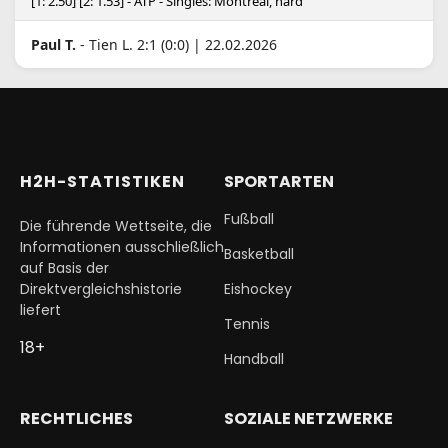
[1: 2.50] [2: 1.53] - ATP - Singles: Montreal, hard
Paul T.
- Tien L. 2:1 (0:0) | 22.02.2026
H2H-STATISTIKEN
SPORTARTEN
Fußball
Die führende Wettseite, die
Informationen ausschließlich
Basketball
auf Basis der
Direktvergleichshistorie
Eishockey
liefert
Tennis
18+
Handball
RECHTLICHES
SOZIALE NETZWERKE