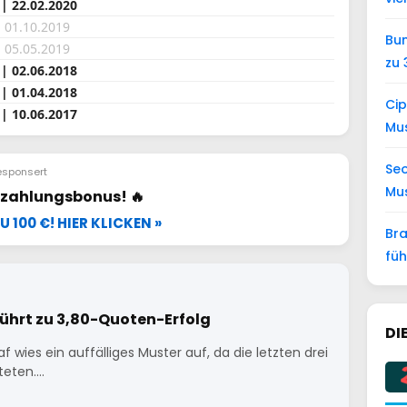
 | 22.02.2020
| 01.10.2019
Bun
| 05.05.2019
zu 
 | 02.06.2018
 | 01.04.2018
Cip
 | 10.06.2017
Mus
Seo
sponsert
Mus
inzahlungsbonus! 🔥
U 100 €! HIER KLICKEN »
Bra
füh
ührt zu 3,80-Quoten-Erfolg
DI
wies ein auffälliges Muster auf, da die letzten drei
teten.…