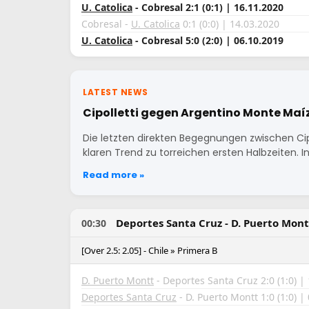
U. Catolica
- Cobresal 2:1 (0:1) | 16.11.2020
Cobresal -
U. Catolica
0:1 (0:0) | 14.03.2020
U. Catolica
- Cobresal 5:0 (2:0) | 06.10.2019
LATEST NEWS
Cipolletti gegen Argentino Monte Maíz
Die letzten direkten Begegnungen zwischen Cip
klaren Trend zu torreichen ersten Halbzeiten. I
Read more »
Deportes Santa Cruz - D. Puerto Mont
00:30
[Over 2.5: 2.05] - Chile » Primera B
D. Puerto Montt
- Deportes Santa Cruz 2:0 (1:0) |
Deportes Santa Cruz
- D. Puerto Montt 1:0 (1:0) |