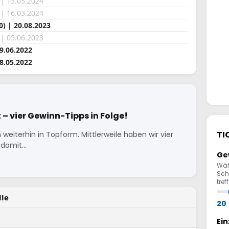
 | 13.05.2024
 | 16.03.2024
) | 20.08.2023
 | 05.06.2023
19.06.2022
8.05.2022
t – vier Gewinn-Tipps in Folge!
TI
 weiterhin in Topform. Mittlerweile haben wir vier
d damit…
Ge
Wäh
Sch
tref
lle
20
Ei