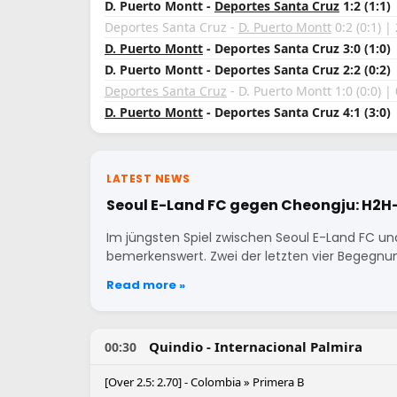
D. Puerto Montt -
Deportes Santa Cruz
1:2 (1:1)
Deportes Santa Cruz -
D. Puerto Montt
0:2 (0:1) |
D. Puerto Montt
- Deportes Santa Cruz 3:0 (1:0) 
D. Puerto Montt - Deportes Santa Cruz 2:2 (0:2) 
Deportes Santa Cruz
- D. Puerto Montt 1:0 (0:0) |
D. Puerto Montt
- Deportes Santa Cruz 4:1 (3:0) 
LATEST NEWS
Seoul E-Land FC gegen Cheongju: H2H-M
Im jüngsten Spiel zwischen Seoul E-Land FC 
bemerkenswert. Zwei der letzten vier Begegn
Read more »
Quindio - Internacional Palmira
00:30
[Over 2.5: 2.70] - Colombia » Primera B