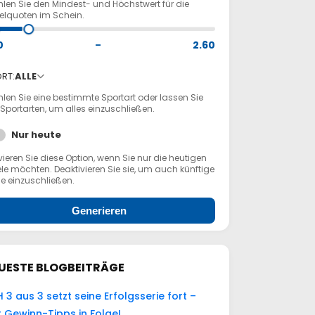
len Sie den Mindest- und Höchstwert für die
zelquoten im Schein.
0
–
2.60
RT:
ALLE
len Sie eine bestimmte Sportart oder lassen Sie
 Sportarten, um alles einzuschließen.
Nur heute
vieren Sie diese Option, wenn Sie nur die heutigen
le möchten. Deaktivieren Sie sie, um auch künftige
e einzuschließen.
Generieren
UESTE BLOGBEITRÄGE
 3 aus 3 setzt seine Erfolgsserie fort –
r Gewinn-Tipps in Folge!