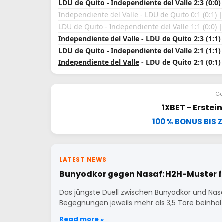
LDU de Quito -
Independiente del Valle
2:3 (0:0)
Independiente del Valle -
LDU de Quito
0:1 (0:1) 
LDU de Quito - Independiente del Valle 1:1 (0:0) 
Independiente del Valle -
LDU de Quito
2:3 (1:1)
LDU de Quito
- Independiente del Valle 2:1 (1:1)
Independiente del Valle
- LDU de Quito 2:1 (0:1)
Ge
1XBET - Erste
100 % BONUS BIS Z
LATEST NEWS
Bunyodkor gegen Nasaf: H2H-Muster f
Das jüngste Duell zwischen Bunyodkor und Nasaf 
Begegnungen jeweils mehr als 3,5 Tore beinhal
Read more »