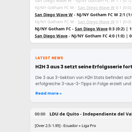
San Diego Wave W - NJ/NY Gotham FC W 1:1 (0:1)
NJ/NY Gotham FC W -
San Diego Wave W
0:1 (0:0)
San Diego Wave W
- NJ/NY Gotham FC W 2:1 (1:0
NJ/NY Gotham FC W -
San Diego Wave W
0:1 (0:0)
NJ/NY Gotham FC -
San Diego Wave
0:3 (0:2) | 
San Diego Wave
- NJ/NY Gotham FC 4:0 (1:0) | 0
LATEST NEWS
H2H 3 aus 3 setzt seine Erfolgsserie for
Die 3 aus 3-Sektion von H2H Stats befindet sich
erfolgreiche 3-aus-3-Tipps in Folge erzielt un
Read more »
LDU de Quito - Independiente del Va
00:00
[Over 2.5: 1.95] - Ecuador » Liga Pro