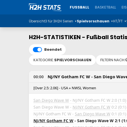
FUSSBALL
BASKETBALL
EI
Übersicht
3 für 3
H2H Serien
Spielvorschauen
HT/FT
▼
▼
▼
H2H-STATISTIKEN - Fußball Statis
Beendet
KATEGORIE:
SPIELVORSCHAUEN
FILTERN NACH:
NJ/NY Gotham FC W - San Diego Wav
00:00
[Over 2.5: 2.06] - USA » NWSL Women
San Diego Wave W
- NJ/NY Gotham FC W 2:0 (1:0)
San Diego Wave W -
NJ/NY Gotham FC W
0:2 (0:1)
NJ/NY Gotham FC W -
San Diego Wave W
0:1 (0:1)
NJ/NY Gotham FC W
- San Diego Wave W 2:1 (1: