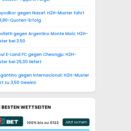
yodkor gegen Nasaf: H2H-Muster führt
3,80-Quoten-Erfolg
olletti gegen Argentino Monte Maíz: H2H-
ter bei 3.50
ul E-Land FC gegen Cheongju: H2H-
ter bei 25,00 liefert
gantino gegen Internacional: H2H-Muster
rt zu 3,50 Gewinn
E BESTEN WETTSEITEN
Jetzt sichern
100% bis zu €122