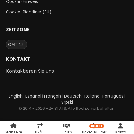
Cookie-Hinweis
Cookie-Richtlinie (EU)
ZEITZONE
KONTAKT
Kontaktieren Sie uns
English
Español
Français
Deutsch
Italiano
Português
|
|
|
|
|
|
Srpski
© 2014 - 2026 H2H STATS. Alle Rechte vorbehalten.
BELIEBT
Startseite
HZ/ET
3 für 3
Ticket-Builder
Konto