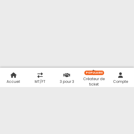
POPULAIRE
Créateur de
Accueil
MT/FT
3 pour 3
Compte
ticket