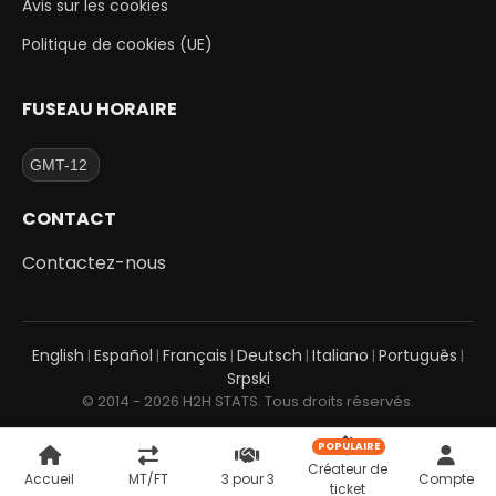
Avis sur les cookies
Politique de cookies (UE)
FUSEAU HORAIRE
CONTACT
Contactez-nous
English
Español
Français
Deutsch
Italiano
Português
|
|
|
|
|
|
Srpski
© 2014 - 2026 H2H STATS. Tous droits réservés.
POPULAIRE
Créateur de
Accueil
MT/FT
3 pour 3
Compte
ticket