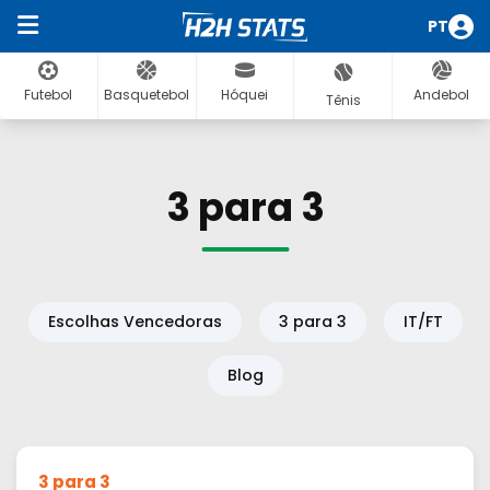
PT
Futebol
Basquetebol
Hóquei
Andebol
Tênis
3 para 3
Escolhas Vencedoras
3 para 3
IT/FT
Blog
3 para 3