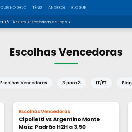
QUEI NO GELO
TÊNIS
ANDEBOL
BLOGUE
HT/FT Results
Estatísticas de Jogo
▼
▼
▼
Escolhas Vencedoras
Escolhas Vencedoras
3 para 3
IT/FT
Blog
Escolhas Vencedoras
Cipolletti vs Argentino Monte
Maíz: Padrão H2H a 3.50