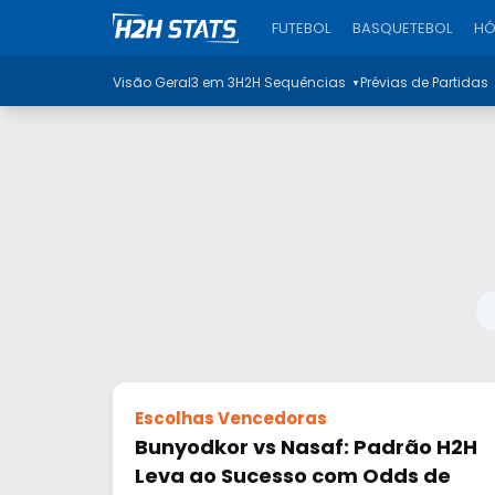
FUTEBOL
BASQUETEBOL
HÓ
Visão Geral
3 em 3
H2H Sequências
Prévias de Partidas
▼
Escolhas Vencedoras
Bunyodkor vs Nasaf: Padrão H2H
Leva ao Sucesso com Odds de