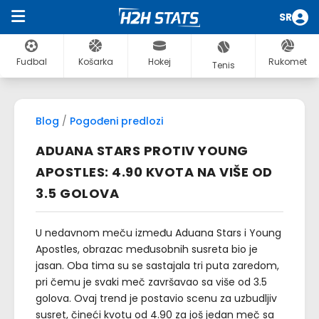
SR
Fudbal
Košarka
Hokej
Rukomet
Tenis
Blog
/
Pogođeni predlozi
ADUANA STARS PROTIV YOUNG
APOSTLES: 4.90 KVOTA NA VIŠE OD
3.5 GOLOVA
U nedavnom meču između Aduana Stars i Young
Apostles, obrazac međusobnih susreta bio je
jasan. Oba tima su se sastajala tri puta zaredom,
pri čemu je svaki meč završavao sa više od 3.5
golova. Ovaj trend je postavio scenu za uzbudljiv
susret, čineći kvotu od 4.90 za još jedan meč sa