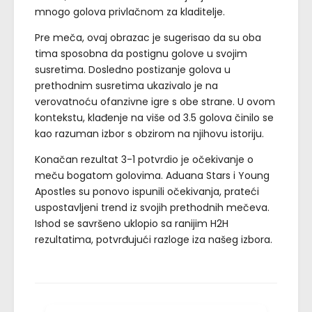
mnogo golova privlačnom za kladitelje.
Pre meča, ovaj obrazac je sugerisao da su oba
tima sposobna da postignu golove u svojim
susretima. Dosledno postizanje golova u
prethodnim susretima ukazivalo je na
verovatnoću ofanzivne igre s obe strane. U ovom
kontekstu, klađenje na više od 3.5 golova činilo se
kao razuman izbor s obzirom na njihovu istoriju.
Konačan rezultat 3-1 potvrdio je očekivanje o
meču bogatom golovima. Aduana Stars i Young
Apostles su ponovo ispunili očekivanja, prateći
uspostavljeni trend iz svojih prethodnih mečeva.
Ishod se savršeno uklopio sa ranijim H2H
rezultatima, potvrđujući razloge iza našeg izbora.