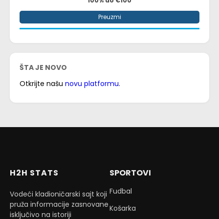
100% do €100
Preuzmi
ŠTA JE NOVO
Otkrijte našu
novu platformu
.
H2H STATS
SPORTOVI
Fudbal
Vodeći kladioničarski sajt koji
pruža informacije zasnovane
Košarka
isključivo na istoriji