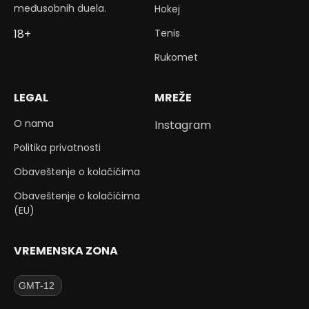
međusobnih duela.
Hokej
Tenis
18+
Rukomet
LEGAL
MREŽE
O nama
Instagram
Politika privatnosti
Obaveštenje o kolačićima
Obaveštenje o kolačićima
(EU)
VREMENSKA ZONA