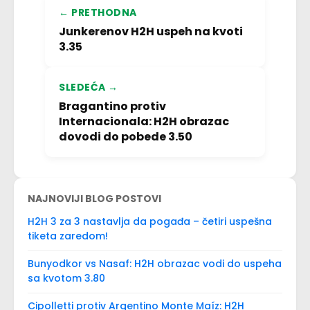
← PRETHODNA
Junkerenov H2H uspeh na kvoti
3.35
SLEDEĆA →
Bragantino protiv
Internacionala: H2H obrazac
dovodi do pobede 3.50
NAJNOVIJI BLOG POSTOVI
H2H 3 za 3 nastavlja da pogađa – četiri uspešna
tiketa zaredom!
Bunyodkor vs Nasaf: H2H obrazac vodi do uspeha
sa kvotom 3.80
Cipolletti protiv Argentino Monte Maíz: H2H