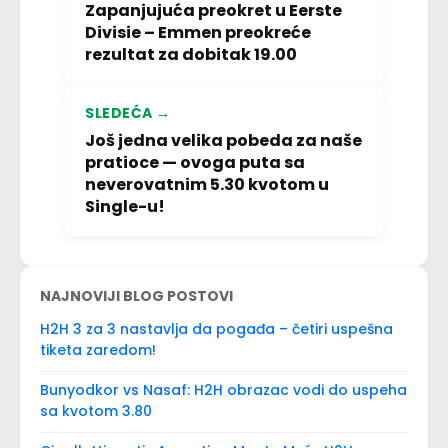
Zapanjujuća preokret u Eerste
Divisie – Emmen preokreće
rezultat za dobitak 19.00
SLEDEĆA →
Još jedna velika pobeda za naše
pratioce — ovoga puta sa
neverovatnim 5.30 kvotom u
Single-u!
NAJNOVIJI BLOG POSTOVI
H2H 3 za 3 nastavlja da pogađa – četiri uspešna
tiketa zaredom!
Bunyodkor vs Nasaf: H2H obrazac vodi do uspeha
sa kvotom 3.80