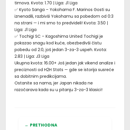
timova. Kvota: 1.70 | Liga: J1 Liga
✅ Kyoto Sanga – Yokohama F. Marinos Gosti su
iznenadili, razbivši Yokohamu sa pobedom od 0:3
na strani — i mi smo to predvideli! Kvota: 3.50 |
Liga: J1 Liga
✅ Tochigi SC – Kagoshima United Tochigi je
pokazao snagu kod kuće, obezbedivši čistu
pobedu od 2:0, još jedan 3-za-3 uspeh. Kvota:
2.83 | Liga: J3 Liga
Ukupna kvota: 16.00+ Još jedan jak vikend analize i
preciznosti od H2H Stats — gde se istorija susreće
sa dobitnim predikcijama.
Ostanite sa nama, jer Japan nikada ne
razočarava kada su u pitanju 3-za-3 klasici!
← PRETHODNA