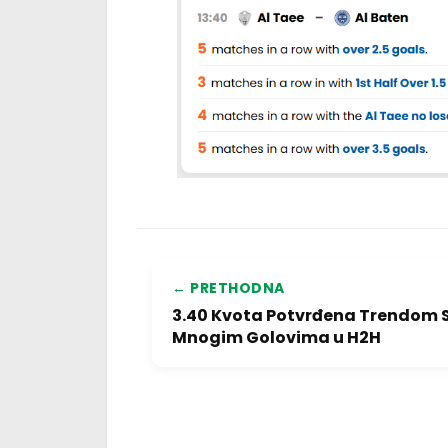
← PRETHODNA
3.40 Kvota Potvrđena Trendom 
Mnogim Golovima u H2H