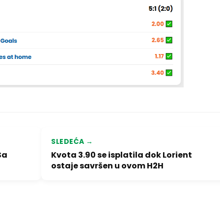
SLEDEĆA →
Sa
Kvota 3.90 se isplatila dok Lorient
ostaje savršen u ovom H2H