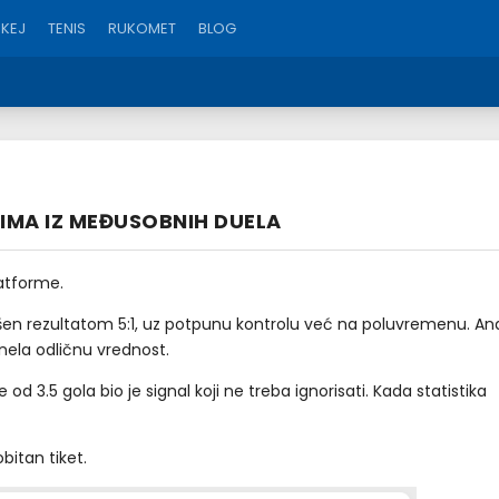
KEJ
TENIS
RUKOMET
BLOG
MA IZ MEĐUSOBNIH DUELA
atforme.
vršen rezultatom 5:1, uz potpunu kontrolu već na poluvremenu. Ana
nela odličnu vrednost.
 3.5 gola bio je signal koji ne treba ignorisati. Kada statistika
bitan tiket.