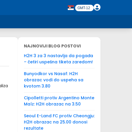
NAJNOVIJI BLOG POSTOVI
H2H 3 za 3 nastavlja da pogađa
– četiri uspešna tiketa zaredom!
Bunyodkor vs Nasaf: H2H
obrazac vodi do uspeha sa
liza
kvotom 3.80
Cipolletti protiv Argentino Monte
Maíz: H2H obrazac na 3.50
Seoul E-Land FC protiv Cheongju:
H2H obrazac na 25.00 donosi
rezultate