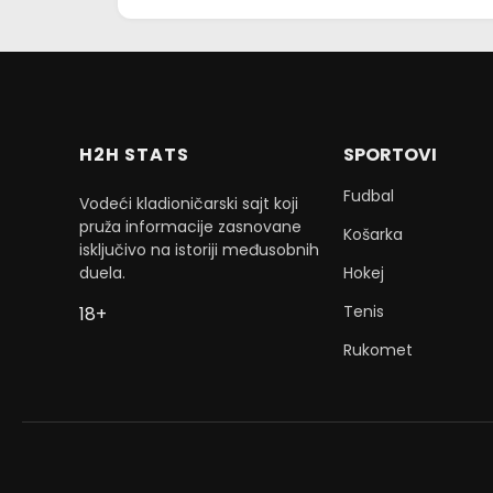
H2H STATS
SPORTOVI
Fudbal
Vodeći kladioničarski sajt koji
pruža informacije zasnovane
Košarka
isključivo na istoriji međusobnih
duela.
Hokej
Tenis
18+
Rukomet