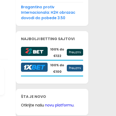
Bragantino protiv
Internacionala: H2H obrazac
dovodi do pobede 3.50
NAJBOLJI BETTING SAJTOVI
100% do
Preuzmi
€122
100% do
Preuzmi
€100
ŠTA JE NOVO
Otkrijte našu
novu platformu
.