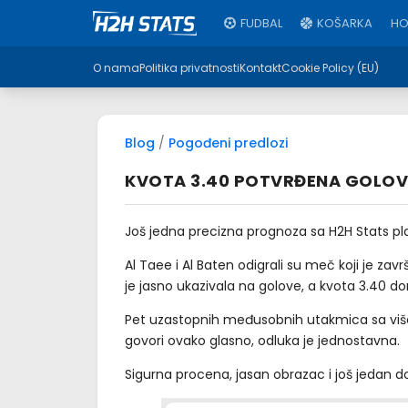
FUDBAL
KOŠARKA
HO
O nama
Politika privatnosti
Kontakt
Cookie Policy (EU)
Blog
/
Pogođeni predlozi
KVOTA 3.40 POTVRĐENA GOLOVI
Još jedna precizna prognoza sa H2H Stats pl
Al Taee i Al Baten odigrali su meč koji je za
je jasno ukazivala na golove, a kvota 3.40 do
Pet uzastopnih međusobnih utakmica sa više od
govori ovako glasno, odluka je jednostavna.
Sigurna procena, jasan obrazac i još jedan do