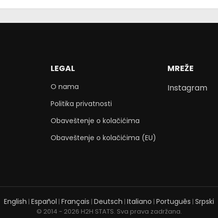
LEGAL
MREŽE
O nama
Instagram
Politika privatnosti
Obaveštenje o kolačićima
Obaveštenje o kolačićima (EU)
English
Español
Français
Deutsch
Italiano
Português
Srpski
|
|
|
|
|
|
© 2014 - 2026 H2H STATS. Sva prava zadržana.