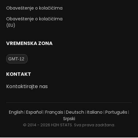
Obaveštenje o kolačićima
Obaveštenje o kolačićima
(EU)
VREMENSKA ZONA
KONTAKT
Kontaktirajte nas
English
Español
Français
Deutsch
Italiano
Português
|
|
|
|
|
|
Srpski
© 2014 - 2026 H2H STATS. Sva prava zadržana.