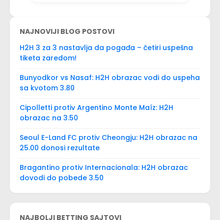
NAJNOVIJI BLOG POSTOVI
H2H 3 za 3 nastavlja da pogađa – četiri uspešna
tiketa zaredom!
Bunyodkor vs Nasaf: H2H obrazac vodi do uspeha
sa kvotom 3.80
Cipolletti protiv Argentino Monte Maíz: H2H
obrazac na 3.50
Seoul E-Land FC protiv Cheongju: H2H obrazac na
25.00 donosi rezultate
Bragantino protiv Internacionala: H2H obrazac
dovodi do pobede 3.50
NAJBOLJI BETTING SAJTOVI