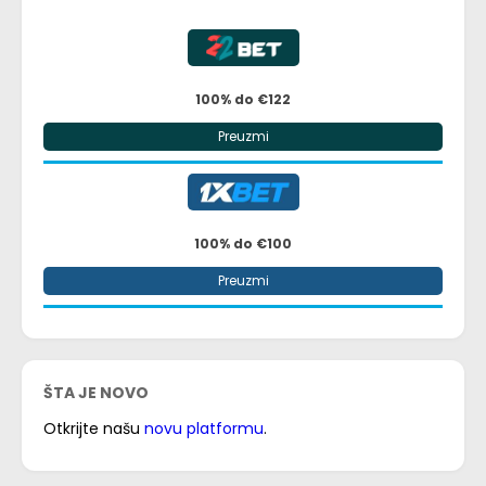
100% do €122
Preuzmi
100% do €100
Preuzmi
ŠTA JE NOVO
Otkrijte našu
novu platformu
.