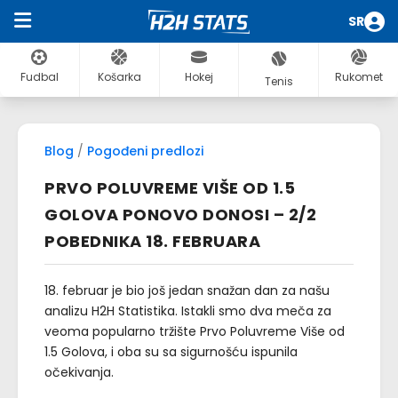
SR
Fudbal
Košarka
Hokej
Rukomet
Tenis
Blog
/
Pogođeni predlozi
PRVO POLUVREME VIŠE OD 1.5
GOLOVA PONOVO DONOSI – 2/2
POBEDNIKA 18. FEBRUARA
18. februar je bio još jedan snažan dan za našu
analizu H2H Statistika. Istakli smo dva meča za
veoma popularno tržište Prvo Poluvreme Više od
1.5 Golova, i oba su sa sigurnošću ispunila
očekivanja.