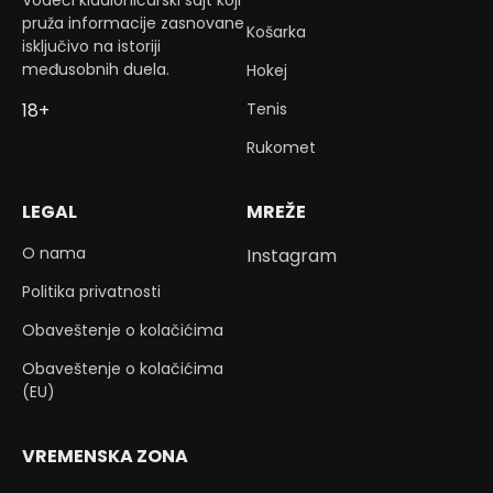
Vodeći kladioničarski sajt koji
pruža informacije zasnovane
Košarka
isključivo na istoriji
međusobnih duela.
Hokej
Tenis
18+
Rukomet
LEGAL
MREŽE
O nama
Instagram
Politika privatnosti
Obaveštenje o kolačićima
Obaveštenje o kolačićima
(EU)
VREMENSKA ZONA