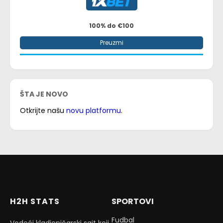
100% do €100
Preuzmi
ŠTA JE NOVO
Otkrijte našu
novu platformu
.
H2H STATS
SPORTOVI
Fudbal