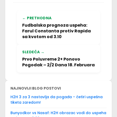
← PRETHODNA
Fudbalska prognoza uspeha:
Farul Constanta protiv Rapida
sa kvotom od 3.10
SLEDEĆA →
Prvo Poluvreme 2+ Ponovo
Pogodak – 2/2 Dana 18. Februara
NAJNOVIJI BLOG POSTOVI
H2H 3 za 3 nastavlja da pogađa – četiri uspešna
tiketa zaredom!
Bunyodkor vs Nasaf: H2H obrazac vodi do uspeha