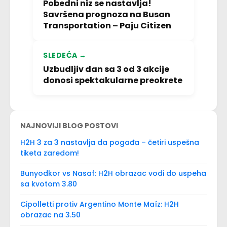
Pobedni niz se nastavlja!
Savršena prognoza na Busan
Transportation – Paju Citizen
SLEDEĆA →
Uzbudljiv dan sa 3 od 3 akcije
donosi spektakularne preokrete
NAJNOVIJI BLOG POSTOVI
H2H 3 za 3 nastavlja da pogađa – četiri uspešna
tiketa zaredom!
Bunyodkor vs Nasaf: H2H obrazac vodi do uspeha
sa kvotom 3.80
Cipolletti protiv Argentino Monte Maíz: H2H
obrazac na 3.50