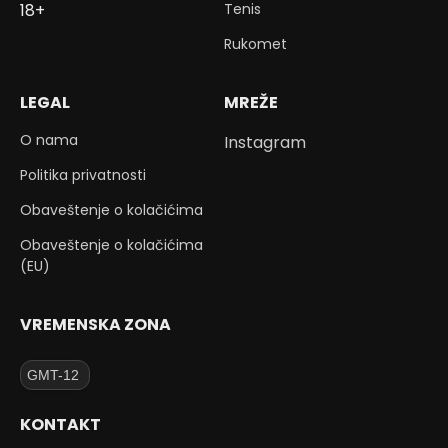
Tenis
18+
Rukomet
LEGAL
MREŽE
O nama
Instagram
Politika privatnosti
Obaveštenje o kolačićima
Obaveštenje o kolačićima
(EU)
VREMENSKA ZONA
KONTAKT