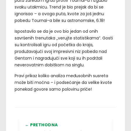
puta zaredom igrao protiv Tournai-a i izgubio
svaku utakmicu. Trend je bio prejak da bi se
ignorisao – a ovoga puta, kvote za još jednu
pobedu Tournai-a bile su astronomske, 6.18!
Ispostavilo se da je ovo bio jedan od onih
savršenih trenutaka „verujte statistikama“. Gosti
su kontrolisali igru od početka do kraja,
produžavajući svoj impresivni niz pobeda nad
Gentom i nagrađujući sve koji su ih podržali
neverovatnim dobitkom na singlu.
Pravi prikaz koliko analiza međusobnih susreta
može biti moćna – i podsećanje da velike kvote
ponekad govore samo polovinu priče!
← PRETHODNA