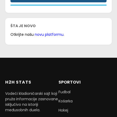
ŠTA JE NOVO
Otkrijte našu
novu platformu
.
H2H STATS
SPORTOVI
Fudbal
Vodeći kladioničarski sajt koji
pruža informacije zasnovane
Košarka
isključivo na istoriji
međusobnih duela.
Hokej