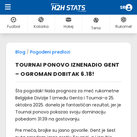
SR
Fudbal
Košarka
Hokej
Rukomet
Tenis
Blog
/
Pogođeni predlozi
TOURNAI PONOVO IZNENADIO GENT
– OGROMAN DOBITAK 6.18!
Šta pogodak! Naša prognoza za meč rukometne
Belgijske Divizije 1 između Genta i Tournai-a 25.
oktobra 2025. donela je fantastičan rezultat, jer je
Tournai ponovo pokazao svoju dominaciju
pobedom 31:39 na gostovanju.
Pre meča, brojke su jasno govorile. Gent je šest