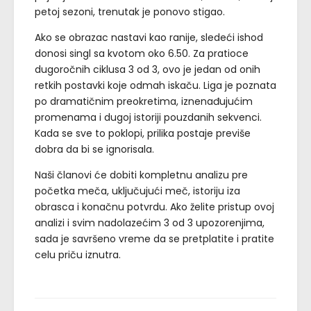
petoj sezoni, trenutak je ponovo stigao.
Ako se obrazac nastavi kao ranije, sledeći ishod
donosi singl sa kvotom oko 6.50. Za pratioce
dugoročnih ciklusa 3 od 3, ovo je jedan od onih
retkih postavki koje odmah iskaču. Liga je poznata
po dramatičnim preokretima, iznenađujućim
promenama i dugoj istoriji pouzdanih sekvenci.
Kada se sve to poklopi, prilika postaje previše
dobra da bi se ignorisala.
Naši članovi će dobiti kompletnu analizu pre
početka meča, uključujući meč, istoriju iza
obrasca i konačnu potvrdu. Ako želite pristup ovoj
analizi i svim nadolazećim 3 od 3 upozorenjima,
sada je savršeno vreme da se pretplatite i pratite
celu priču iznutra.