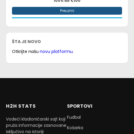
100% do €100
Preuzmi
ŠTA JE NOVO
Otkrijte našu
novu platformu
.
H2H STATS
SPORTOVI
Fudbal
Vodeći kladioničarski sajt koji
pruža informacije zasnovane
Košarka
isključivo na istoriji