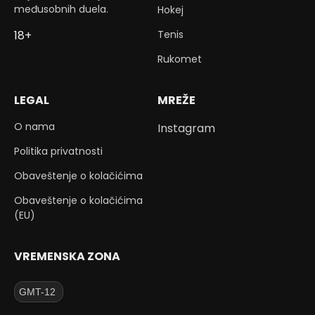
međusobnih duela.
Hokej
Tenis
18+
Rukomet
LEGAL
MREŽE
O nama
Instagram
Politika privatnosti
Obaveštenje o kolačićima
Obaveštenje o kolačićima
(EU)
VREMENSKA ZONA