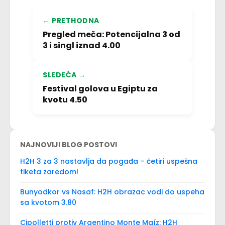
← PRETHODNA
Pregled meča: Potencijalna 3 od
3 i singl iznad 4.00
SLEDEĆA →
Festival golova u Egiptu za
kvotu 4.50
NAJNOVIJI BLOG POSTOVI
H2H 3 za 3 nastavlja da pogađa – četiri uspešna
tiketa zaredom!
Bunyodkor vs Nasaf: H2H obrazac vodi do uspeha
sa kvotom 3.80
Cipolletti protiv Argentino Monte Maíz: H2H