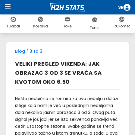
SR
Fudbal
Košarka
Hokej
Rukomet
Tenis
Blog
/
3 za 3
VELIKI PREGLED VIKENDA: JAK
OBRAZAC 3 OD 3 SE VRAĆA SA
KVOTOM OKO 6.50
Nešto neobično se formira za ovu nedelju i dolazi
iz lige koja nam je već u poslednjim nedeljama
dala nekoliko jasnih obrazaca 3 od 3. Ovog puta
signal je još jači jer se ista sekvenca ponavlja već
četiri uzastopne sezone. Svake godine se trend
pojavljivao tačno u istom trenutku, a sada, u ovoj