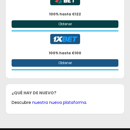
100% hasta €122
Obtener
100% hasta €100
Obtener
¿QUÉ HAY DE NUEVO?
Descubre
nuestra nueva plataforma
.