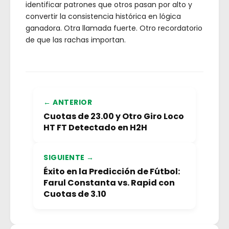
identificar patrones que otros pasan por alto y
convertir la consistencia histórica en lógica
ganadora. Otra llamada fuerte. Otro recordatorio
de que las rachas importan.
← ANTERIOR
Cuotas de 23.00 y Otro Giro Loco
HT FT Detectado en H2H
SIGUIENTE →
Éxito en la Predicción de Fútbol:
Farul Constanta vs. Rapid con
Cuotas de 3.10