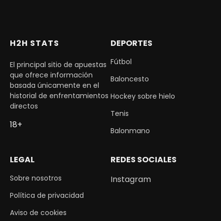
H2H STATS
DEPORTES
Fútbol
El principal sitio de apuestas
que ofrece información
Baloncesto
basada únicamente en el
historial de enfrentamientos
Hockey sobre hielo
directos
Tenis
18+
Balonmano
LEGAL
REDES SOCIALES
Sobre nosotros
Instagram
Política de privacidad
Aviso de cookies