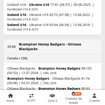
Iceland U16 -
Ukraine U16
77:81 (28:37) | 09.08.2025. |
EuroBasket U16 B 2025
Iceland U16
- Ukraine U16 83:72 (47:38) | 13.08.2023. |
EuroBasket U16 B 2023
Iceland U16
- Ukraine U16 65:64 (36:34) | 13.08.2019. |
EuroBasket U16 B 2019
Brampton Honey Badgers - Ottawa
23:00
Blackjacks
Canada » CEBL
Ottawa Blackjacks -
Brampton Honey Badgers
98:105
(50:53) | 12.07.2026. |
CEBL 2026
Brampton Honey Badgers
- Ottawa Blackjacks 81:76
(39:46) | 03.07.2026. |
CEBL 2026
Ottawa Blackjacks -
Brampton Honey Badgers
90:93
(33:47) | 22.05.2026. |
CEBL 2026
HOT
Brampton Honey Badgers
- Ottawa Blackjacks 91:86
Creador de
Inicio
HT/FT
3 por 3
Cuenta
(50:49) | 16.05.2026. |
tickets
CEBL 2026