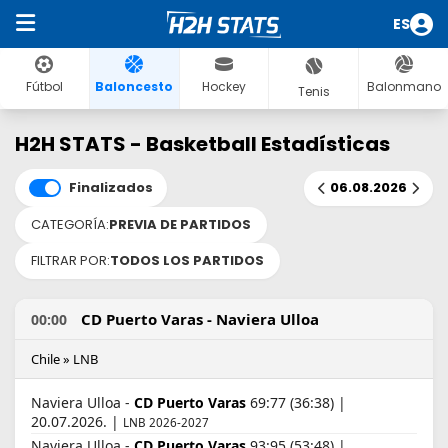
ES
Fútbol
Baloncesto
Hockey
Balonmano
Tenis
H2H STATS - Basketball Estadísticas
Finalizados
06.08.2026
CATEGORÍA:
PREVIA DE PARTIDOS
FILTRAR POR:
TODOS LOS PARTIDOS
CD Puerto Varas - Naviera Ulloa
00:00
Chile » LNB
Naviera Ulloa -
CD Puerto Varas
69:77 (36:38) |
20.07.2026. |
LNB 2026-2027
Naviera Ulloa -
CD Puerto Varas
93:95 (53:48) |