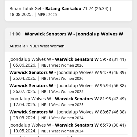
Binan Tatak Gel -
Batang Kankaloo
71:74 (26:34) |
18.08.2025. |
MPBL 2025
Warwick Senators W - Joondalup Wolves W
11:00
Australia » NBL1 West Women
Joondalup Wolves W -
Warwick Senators W
59:78 (31:41)
| 05.06.2026. |
NBL1 West Women 2026
Warwick Senators W
- Joondalup Wolves W 94:79 (46:39)
| 25.04.2026. |
NBL1 West Women 2026
Warwick Senators W
- Joondalup Wolves W 95:94 (56:38)
| 26.07.2025. |
NBL1 West Women 2025
Joondalup Wolves W -
Warwick Senators W
81:98 (42:49)
| 17.04.2025. |
NBL1 West Women 2025
Warwick Senators W
- Joondalup Wolves W 88:67 (46:38)
| 25.05.2024. |
NBL1 West Women 2024
Joondalup Wolves W -
Warwick Senators W
65:79 (30:41)
| 10.05.2024. |
NBL1 West Women 2024