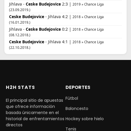
Jihlava -
Ceske Budejovice
2:3 |
2019 » Chance Liga
(23.09.2019.)
Ceske Budejovice
- Jihlava 4:2 |
2018 » Chance Liga
(16.01.2019.)
Jihlava -
Ceske Budejovice
0:2 |
2018 » Chance Liga
(08.12.2018.)
Ceske Budejovice
- Jihlava 4:1 |
2018 » Chance Liga
(22.10.2018.)
H2H STATS
DEPORTES
Fútbol
El principal sitio de apuestas
que ofrece información
Baloncesto
basada únicamente en el
historial de enfrentamientos
Hockey sobre hielo
directos
Tenis