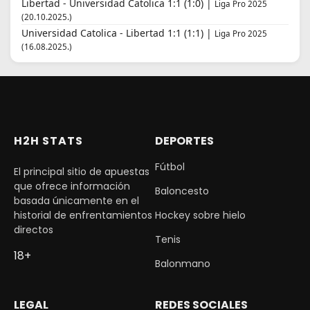
Libertad - Universidad Catolica 1:1 (1:0) |
Liga Pro 2025
(20.10.2025.)
Universidad Catolica - Libertad 1:1 (1:1) |
Liga Pro 2025
(16.08.2025.)
H2H STATS
DEPORTES
Fútbol
El principal sitio de apuestas
que ofrece información
Baloncesto
basada únicamente en el
historial de enfrentamientos
Hockey sobre hielo
directos
Tenis
18+
Balonmano
LEGAL
REDES SOCIALES