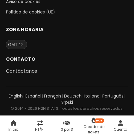
Aviso de cookies
Política de cookies (UE)
ZONA HORARIA
CONTACTO
Contáctanos
English
Español
Français
Deutsch
Italiano
Português
|
|
|
|
|
|
Srpski
© 2014 - 2026 H2H STATS. Todos los derechos reservados.
HOT
Creador de
Inicio
HT/FT
3 por 3
Cuenta
tickets