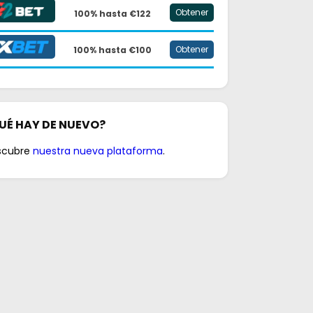
Obtener
100% hasta €122
Obtener
100% hasta €100
UÉ HAY DE NUEVO?
scubre
nuestra nueva plataforma
.