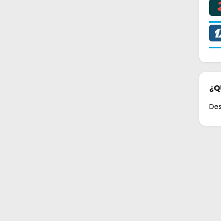
¿Q
De