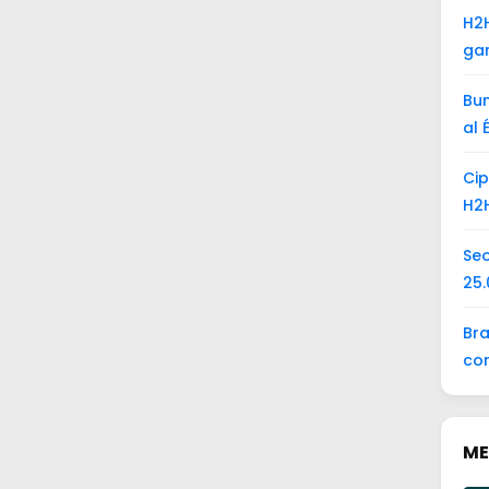
H2H
ga
Bun
al 
Cip
H2H
Seo
25.
Bra
con
ME