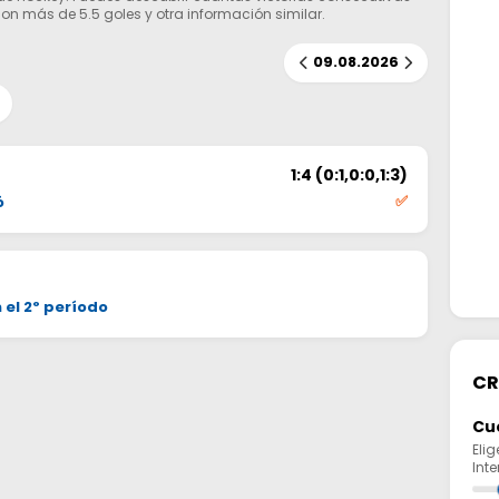
on más de 5.5 goles y otra información similar.
09.08.2026
1:4 (0:1,0:0,1:3)
✅
ó
 el 2º período
CR
Cu
Elig
Int