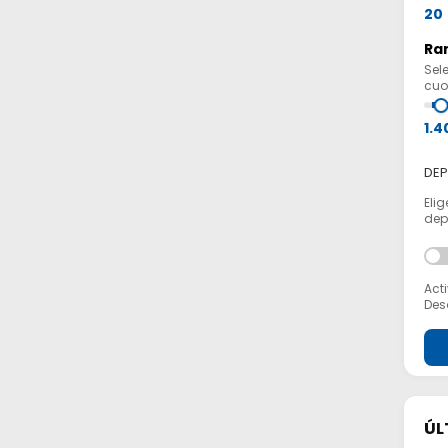
20
Ran
Sel
cuot
1.4
DEP
Elig
depo
Acti
Desa
ÚL