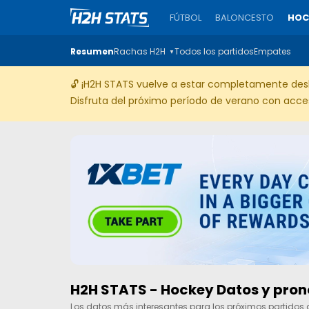
FÚTBOL
BALONCESTO
HOC
Resumen
Rachas H2H
Todos los partidos
Empates
▼
🔓 ¡H2H STATS vuelve a estar completamente des
Disfruta del próximo período de verano con acceso
H2H STATS - Hockey Datos y pronó
Los datos más interesantes para los próximos partidos 