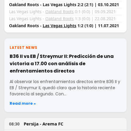
Oakland Roots - Las Vegas Lights 2:2 (2:1) | 03.10.2021
Las Vegas Lights -
Oakland Roots
0:1 (0:0) | 09.09.2021
Las Vegas Lights -
Oakland Roots
1:3 (0:0) | 22.08.2021
Oakland Roots -
Las Vegas Lights
1:2 (1:0) | 11.07.2021
LATEST NEWS
B36 II vs EB / Streymur II: Predicción de una
victoria a 17.00 con análisis de
enfrentamientos directos
Al observar los enfrentamientos directos entre B36 II y
EB / Streymur II, quedó claro que la historia reciente
favorecía al segundo. Con…
Read more »
Persija - Arema FC
08:30