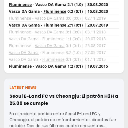
Fluminense
- Vasco DA Gama 2:1 (1:0) | 30.08.2020
Vasco DA Gama -
Fluminense
0:2 (0:1) | 15.03.2020
Fluminense - Vasco DA Gama 0:0 (0:0) | 02.11.2019
Vasco DA Gama
- Fluminense 2:1 (0:1) | 20.07.2019
Fluminense -
Vasco DA Gama
0:1 (0:0) | 03.11.2018
Vasco DA Gama - Fluminense 1:1 (0:0) | 20.07.2018
Fluminense -
Vasco DA Gama
0:1 (0:1) | 26.08.2017
Vasco DA Gama
- Fluminense 3:2 (1:0) | 27.05.2017
Vasco DA Gama -
Fluminense
0:1 (0:1) | 01.11.2015
Fluminense -
Vasco DA Gama
1:2 (0:1) | 19.07.2015
LATEST NEWS
Seoul E-Land FC vs Cheongju: El patrón H2H a
25.00 se cumple
En el reciente partido entre Seoul E-Land FC y
Cheongju, el patrón de enfrentamientos directos fue
notable. Dos de sus últimos cuatro encuentros…