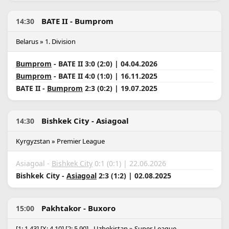
BATE II - Bumprom
14:30
Belarus » 1. Division
Bumprom
- BATE II 3:0 (2:0) | 04.04.2026
Bumprom
- BATE II 4:0 (1:0) | 16.11.2025
BATE II -
Bumprom
2:3 (0:2) | 19.07.2025
Bishkek City - Asiagoal
14:30
Kyrgyzstan » Premier League
Asiagoal -
Bishkek City
0:1 (0:1) | 22.06.2026
Bishkek City -
Asiagoal
2:3 (1:2) | 02.08.2025
Pakhtakor - Buxoro
15:00
[1: 1.43] [X: 4.10] [2: 5.90] - Uzbekistan » Super League