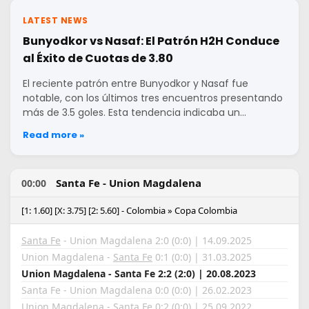
LATEST NEWS
Bunyodkor vs Nasaf: El Patrón H2H Conduce
al Éxito de Cuotas de 3.80
El reciente patrón entre Bunyodkor y Nasaf fue
notable, con los últimos tres encuentros presentando
más de 3.5 goles. Esta tendencia indicaba un…
Read more »
Santa Fe - Union Magdalena
00:00
[1: 1.60] [X: 3.75] [2: 5.60] - Colombia » Copa Colombia
Santa Fe
- Union Magdalena 2:0 (0:0) | 14.09.2025
Union Magdalena -
Santa Fe
0:1 (0:0) | 31.03.2025
Union Magdalena - Santa Fe 2:2 (2:0) | 20.08.2023
Santa Fe - Union Magdalena 0:0 (0:0) | 26.02.2023
Union Magdalena -
Santa Fe
0:2 (0:0) | 25.09.2022