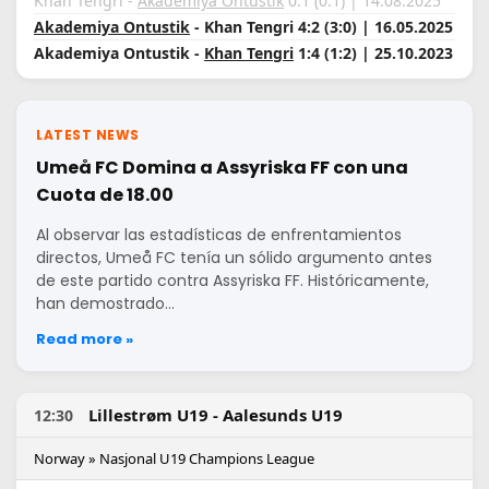
Khan Tengri -
Akademiya Ontustik
0:1 (0:1) | 14.08.2025
Akademiya Ontustik
- Khan Tengri 4:2 (3:0) | 16.05.2025
Akademiya Ontustik -
Khan Tengri
1:4 (1:2) | 25.10.2023
LATEST NEWS
Umeå FC Domina a Assyriska FF con una
Cuota de 18.00
Al observar las estadísticas de enfrentamientos
directos, Umeå FC tenía un sólido argumento antes
de este partido contra Assyriska FF. Históricamente,
han demostrado…
Read more »
Lillestrøm U19 - Aalesunds U19
12:30
Norway » Nasjonal U19 Champions League