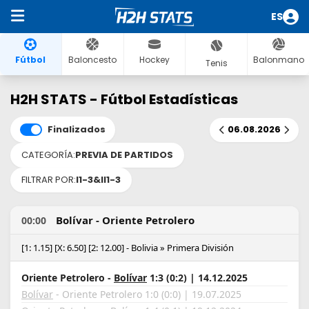
ES
Fútbol
Baloncesto
Hockey
Balonmano
Tenis
H2H STATS - Fútbol Estadísticas
Finalizados
06.08.2026
CATEGORÍA:
PREVIA DE PARTIDOS
FILTRAR POR:
I1-3&II1-3
Bolívar - Oriente Petrolero
00:00
[1: 1.15] [X: 6.50] [2: 12.00] - Bolivia » Primera División
Oriente Petrolero -
Bolívar
1:3 (0:2) | 14.12.2025
Bolívar
- Oriente Petrolero 1:0 (0:0) | 19.07.2025