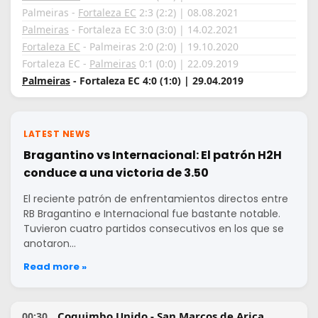
Palmeiras -
Fortaleza EC
2:3 (2:2) | 08.08.2021
Palmeiras
- Fortaleza EC 3:0 (3:0) | 14.02.2021
Fortaleza EC
- Palmeiras 2:0 (2:0) | 19.10.2020
Fortaleza EC -
Palmeiras
0:1 (0:0) | 22.09.2019
Palmeiras
- Fortaleza EC 4:0 (1:0) | 29.04.2019
LATEST NEWS
Bragantino vs Internacional: El patrón H2H
conduce a una victoria de 3.50
El reciente patrón de enfrentamientos directos entre
RB Bragantino e Internacional fue bastante notable.
Tuvieron cuatro partidos consecutivos en los que se
anotaron…
Read more »
Coquimbo Unido - San Marcos de Arica
00:30