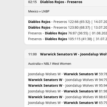
Diablos Rojos - Freseros
02:15
Mexico » LNBP
Diablos Rojos
- Freseros 122:66 (65:32) | 14.07.2
Diablos Rojos
- Freseros 123:80 (68:37) | 13.07.2
Freseros -
Diablos Rojos
76:87 (36:55) | 01.08.20
Freseros -
Diablos Rojos
105:115 (41:38) | 31.07.
Warwick Senators W - Joondalup Wo
11:00
Australia » NBL1 West Women
Joondalup Wolves W -
Warwick Senators W
59:78
Warwick Senators W
- Joondalup Wolves W 94:79 
Warwick Senators W
- Joondalup Wolves W 95:94 
Joondalup Wolves W -
Warwick Senators W
81:98
Warwick Senators W
- Joondalup Wolves W 88:67 
Joondalup Wolves W -
Warwick Senators W
65:79