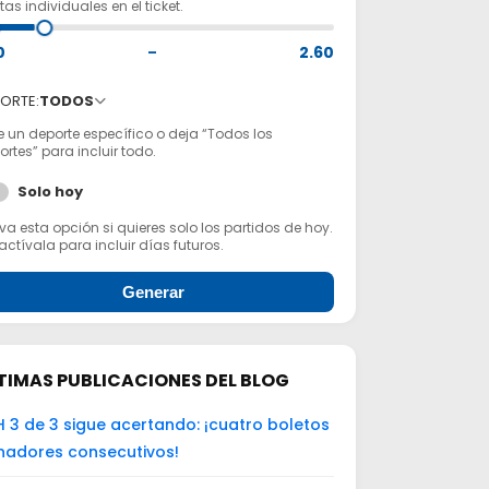
as individuales en el ticket.
0
–
2.60
ORTE:
TODOS
e un deporte específico o deja “Todos los
rtes” para incluir todo.
Solo hoy
va esta opción si quieres solo los partidos de hoy.
ctívala para incluir días futuros.
Generar
TIMAS PUBLICACIONES DEL BLOG
 3 de 3 sigue acertando: ¡cuatro boletos
nadores consecutivos!