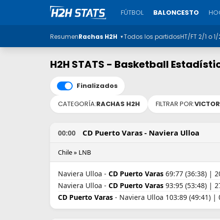
FÚTBOL
BALONCESTO
HOC
Resumen
Rachas H2H
Todos los partidos
HT/FT 2/1 o 1/
▼
H2H STATS - Basketball Estadísti
Finalizados
CATEGORÍA:
RACHAS H2H
FILTRAR POR:
VICTOR
CD Puerto Varas - Naviera Ulloa
00:00
Chile » LNB
Naviera Ulloa -
CD Puerto Varas
69:77 (36:38) | 2
Naviera Ulloa -
CD Puerto Varas
93:95 (53:48) | 2
CD Puerto Varas
- Naviera Ulloa 103:89 (49:41) |