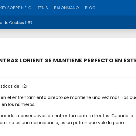
EY SOBRE HIELO
TENIS
BALONMANO
BLOG
ca de Cookies (UE)
NTRAS LORIENT SE MANTIENE PERFECTO EN EST
sticas de H2H.
a en el enfrentamiento directo se mantiene una vez más. Las cu
 en los números.
 partidos consecutivos de enfrentamientos directos. Cuando la
ra, no es una coincidencia, es un patrón que vale la pena