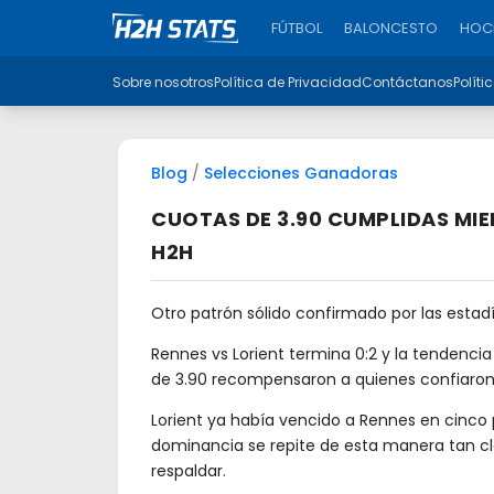
FÚTBOL
BALONCESTO
HOCK
Sobre nosotros
Política de Privacidad
Contáctanos
Políti
Blog
/
Selecciones Ganadoras
CUOTAS DE 3.90 CUMPLIDAS MIE
H2H
Otro patrón sólido confirmado por las estadí
Rennes vs Lorient termina 0:2 y la tendenci
de 3.90 recompensaron a quienes confiaron
Lorient ya había vencido a Rennes en cinco
dominancia se repite de esta manera tan cla
respaldar.