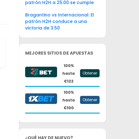
patrón H2H a 25.00 se cumple
Bragantino vs Internacional: El
patrón H2H conduce a una
victoria de 3.50
MEJORES SITIOS DE APUESTAS
100%
Obtener
hasta
€122
100%
Obtener
hasta
€100
¿QUÉ HAY DE NUEVO?