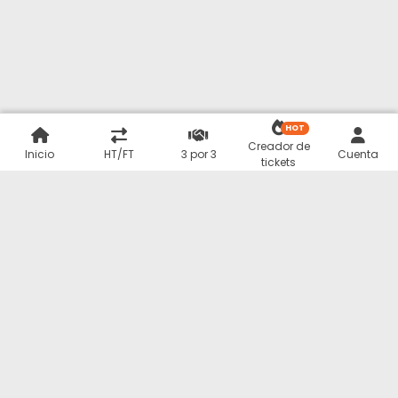
HOT
Creador de
Inicio
HT/FT
3 por 3
Cuenta
tickets