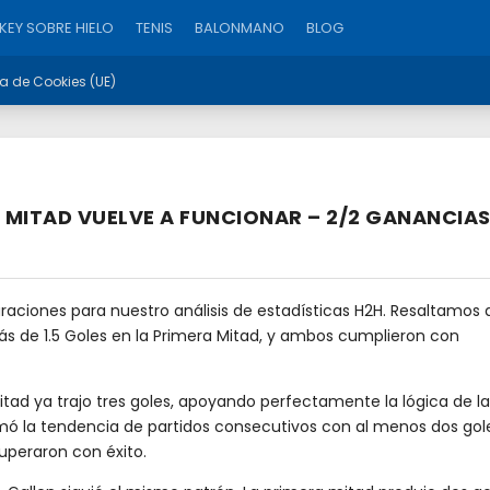
EY SOBRE HIELO
TENIS
BALONMANO
BLOG
ca de Cookies (UE)
A MITAD VUELVE A FUNCIONAR – 2/2 GANANCIAS
laraciones para nuestro análisis de estadísticas H2H. Resaltamos 
s de 1.5 Goles en la Primera Mitad, y ambos cumplieron con
a mitad ya trajo tres goles, apoyando perfectamente la lógica de la
irmó la tendencia de partidos consecutivos con al menos dos gol
superaron con éxito.