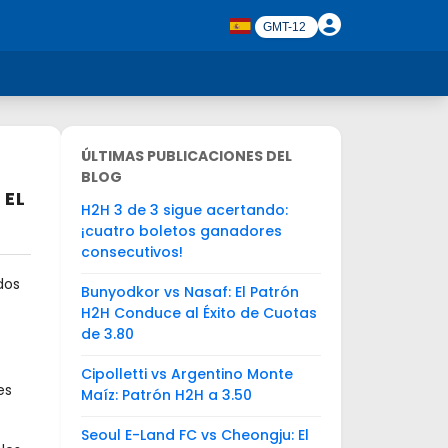
ÚLTIMAS PUBLICACIONES DEL
BLOG
 EL
H2H 3 de 3 sigue acertando:
¡cuatro boletos ganadores
consecutivos!
dos
Bunyodkor vs Nasaf: El Patrón
H2H Conduce al Éxito de Cuotas
de 3.80
Cipolletti vs Argentino Monte
es
Maíz: Patrón H2H a 3.50
Seoul E-Land FC vs Cheongju: El