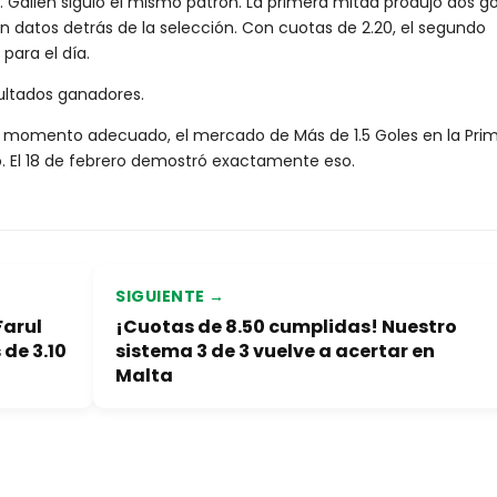
 Gallen siguió el mismo patrón. La primera mitad produjo dos go
 datos detrás de la selección. Con cuotas de 2.20, el segundo
para el día.
sultados ganadores.
l momento adecuado, el mercado de Más de 1.5 Goles en la Pri
 El 18 de febrero demostró exactamente eso.
SIGUIENTE →
Farul
¡Cuotas de 8.50 cumplidas! Nuestro
de 3.10
sistema 3 de 3 vuelve a acertar en
Malta