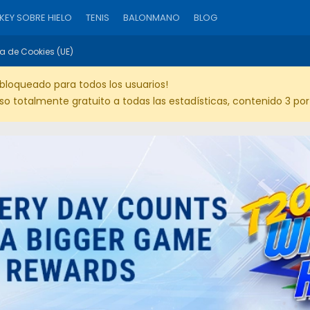
EY SOBRE HIELO
TENIS
BALONMANO
BLOG
ca de Cookies (UE)
bloqueado para todos los usuarios!
 totalmente gratuito a todas las estadísticas, contenido 3 por 3