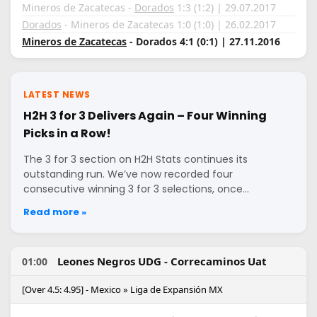
Mineros de Zacatecas -
Dorados
1:3 (1:2) | 29.07.2017
Dorados
- Mineros de Zacatecas 1:0 (1:0) | 26.02.2017
Mineros de Zacatecas
- Dorados 4:1 (0:1) | 27.11.2016
LATEST NEWS
H2H 3 for 3 Delivers Again – Four Winning
Picks in a Row!
The 3 for 3 section on H2H Stats continues its
outstanding run. We’ve now recorded four
consecutive winning 3 for 3 selections, once…
Read more »
Leones Negros UDG - Correcaminos Uat
01:00
[Over 4.5: 4.95] - Mexico » Liga de Expansión MX