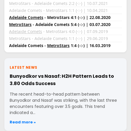
MetroStars - Adelaide Comets 2:2 (-:-) | 10.07.2021
Adelaide Comets - MetroStars 1:1 (-:-) | 10.04.2021
Adelaide Comets
- MetroStars 4:1 (-:-) | 22.08.2020
MetroStars
- Adelaide Comets 5:4 (-:-) | 03.07.2020
Adelaide Comets
- MetroStars 4:0 (-:-) | 07.09.2019
MetroStars - Adelaide Comets 1:1 (-:-) | 29.06.2019
Adelaide Comets -
MetroStars
1:4 (-:-) | 16.03.2019
LATEST NEWS
Bunyodkor vs Nasaf: H2H Pattern Leads to
3.80 Odds Success
The recent head-to-head pattern between
Bunyodkor and Nasaf was striking, with the last three
encounters featuring over 3.5 goals. This trend
indicated a…
Read more »