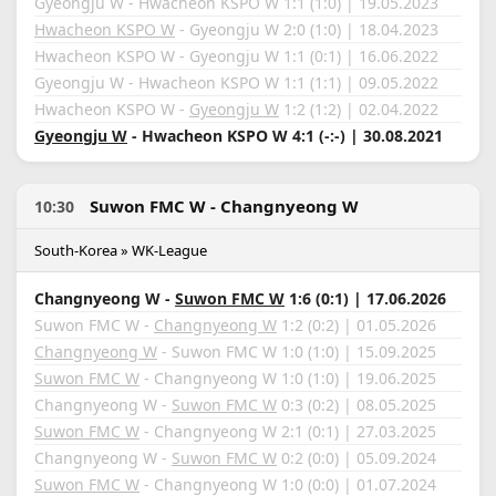
Gyeongju W - Hwacheon KSPO W 1:1 (1:0) | 19.05.2023
Hwacheon KSPO W
- Gyeongju W 2:0 (1:0) | 18.04.2023
Hwacheon KSPO W - Gyeongju W 1:1 (0:1) | 16.06.2022
Gyeongju W - Hwacheon KSPO W 1:1 (1:1) | 09.05.2022
Hwacheon KSPO W -
Gyeongju W
1:2 (1:2) | 02.04.2022
Gyeongju W
- Hwacheon KSPO W 4:1 (-:-) | 30.08.2021
Suwon FMC W - Changnyeong W
10:30
South-Korea » WK-League
Changnyeong W -
Suwon FMC W
1:6 (0:1) | 17.06.2026
Suwon FMC W -
Changnyeong W
1:2 (0:2) | 01.05.2026
Changnyeong W
- Suwon FMC W 1:0 (1:0) | 15.09.2025
Suwon FMC W
- Changnyeong W 1:0 (1:0) | 19.06.2025
Changnyeong W -
Suwon FMC W
0:3 (0:2) | 08.05.2025
Suwon FMC W
- Changnyeong W 2:1 (0:1) | 27.03.2025
Changnyeong W -
Suwon FMC W
0:2 (0:0) | 05.09.2024
Suwon FMC W
- Changnyeong W 1:0 (0:0) | 01.07.2024