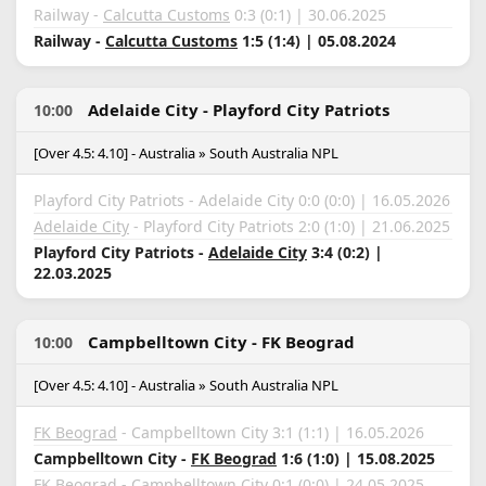
Railway -
Calcutta Customs
0:3 (0:1) | 30.06.2025
Railway -
Calcutta Customs
1:5 (1:4) | 05.08.2024
Adelaide City - Playford City Patriots
10:00
[Over 4.5: 4.10] - Australia » South Australia NPL
Playford City Patriots - Adelaide City 0:0 (0:0) | 16.05.2026
Adelaide City
- Playford City Patriots 2:0 (1:0) | 21.06.2025
Playford City Patriots -
Adelaide City
3:4 (0:2) |
22.03.2025
Campbelltown City - FK Beograd
10:00
[Over 4.5: 4.10] - Australia » South Australia NPL
FK Beograd
- Campbelltown City 3:1 (1:1) | 16.05.2026
Campbelltown City -
FK Beograd
1:6 (1:0) | 15.08.2025
FK Beograd -
Campbelltown City
0:1 (0:0) | 24.05.2025