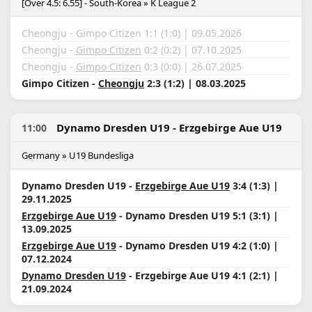
[Over 4.5: 6.55] - South-Korea » K League 2
Cheongju - Gimpo Citizen 1:1 (1:0) | 09.05.2026
Cheongju -
Gimpo Citizen
0:2 (0:2) | 07.10.2025
Cheongju -
Gimpo Citizen
0:3 (0:0) | 26.07.2025
Gimpo Citizen -
Cheongju
2:3 (1:2) | 08.03.2025
Dynamo Dresden U19 - Erzgebirge Aue U19
11:00
Germany » U19 Bundesliga
Dynamo Dresden U19 -
Erzgebirge Aue U19
3:4 (1:3) |
29.11.2025
Erzgebirge Aue U19
- Dynamo Dresden U19 5:1 (3:1) |
13.09.2025
Erzgebirge Aue U19
- Dynamo Dresden U19 4:2 (1:0) |
07.12.2024
Dynamo Dresden U19
- Erzgebirge Aue U19 4:1 (2:1) |
21.09.2024