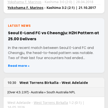
Yokohama F. Marinos
- Kashima 3:0 (2:0) | 28.04.2018
Yokohama F. Marinos
- Kashima 3:2 (2:1) | 21.10.2017
LATEST NEWS
Seoul E-Land FC vs Cheongju: H2H Pattern at
25.00 Delivers
In the recent match between Seoul E-Land FC and
Cheongju, the head-to-head pattern was notable.
Two of their last four encounters had ended…
Read more »
West Torrens Birkalla - West Adelaide
10:30
[Over 4.5: 2.97] - Australia » South Australia NPL
West Adelaide -
West Torrens Birkalla
1:2 (0:1) |
16.05.2026