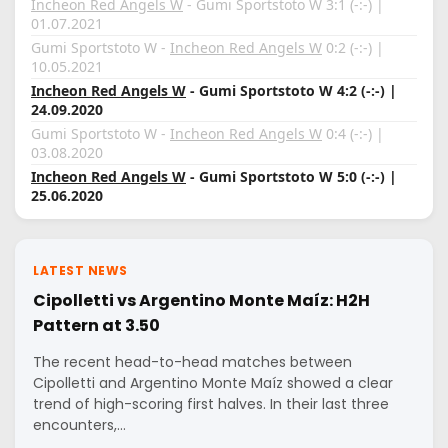
Incheon Red Angels W
- Gumi Sportstoto W 3:1 (-:-) |
01.07.2021
Gumi Sportstoto W -
Incheon Red Angels W
0:2 (-:-) |
10.05.2021
Incheon Red Angels W
- Gumi Sportstoto W 4:2 (-:-) |
24.09.2020
Gumi Sportstoto W -
Incheon Red Angels W
0:4 (-:-) |
03.08.2020
Incheon Red Angels W
- Gumi Sportstoto W 5:0 (-:-) |
25.06.2020
LATEST NEWS
Cipolletti vs Argentino Monte Maíz: H2H
Pattern at 3.50
The recent head-to-head matches between
Cipolletti and Argentino Monte Maíz showed a clear
trend of high-scoring first halves. In their last three
encounters,…