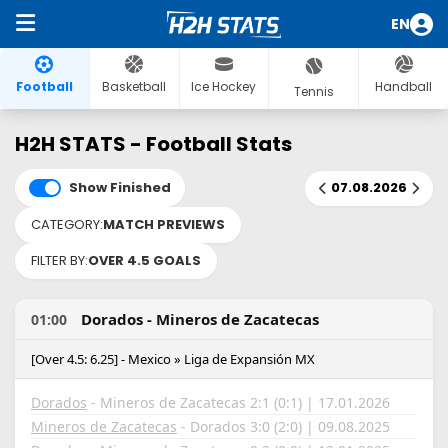
EN
Football
Basketball
Ice Hockey
Handball
Tennis
H2H STATS - Football Stats
Show Finished
07.08.2026
CATEGORY:
MATCH PREVIEWS
FILTER BY:
OVER 4.5 GOALS
Dorados - Mineros de Zacatecas
01:00
[Over 4.5: 6.25] - Mexico » Liga de Expansión MX
Dorados
- Mineros de Zacatecas 2:1 (0:1) | 17.01.2026
Mineros de Zacatecas
- Dorados 3:0 (2:0) | 09.08.2025