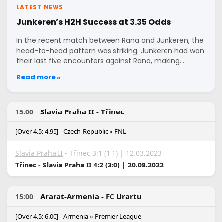
LATEST NEWS
Junkeren’s H2H Success at 3.35 Odds
In the recent match between Rana and Junkeren, the
head-to-head pattern was striking. Junkeren had won
their last five encounters against Rana, making…
Read more »
Slavia Praha II - Třinec
15:00
[Over 4.5: 4.95] - Czech-Republic » FNL
Slavia Praha II
- Třinec 3:1 (1:1) | 12.03.2023
Třinec
- Slavia Praha II 4:2 (3:0) | 20.08.2022
Ararat-Armenia - FC Urartu
15:00
[Over 4.5: 6.00] - Armenia » Premier League