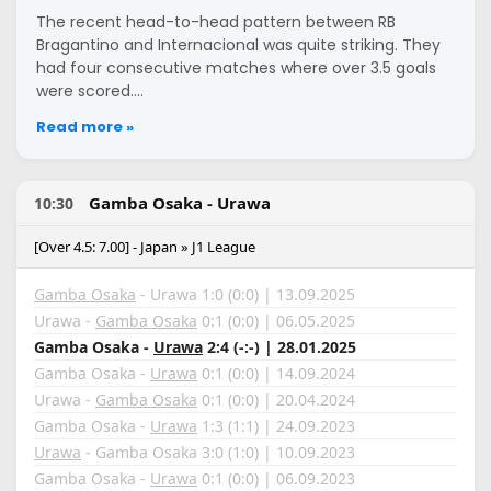
The recent head-to-head pattern between RB
Bragantino and Internacional was quite striking. They
had four consecutive matches where over 3.5 goals
were scored.…
Read more »
Gamba Osaka - Urawa
10:30
[Over 4.5: 7.00] - Japan » J1 League
Gamba Osaka
- Urawa 1:0 (0:0) | 13.09.2025
Urawa -
Gamba Osaka
0:1 (0:0) | 06.05.2025
Gamba Osaka -
Urawa
2:4 (-:-) | 28.01.2025
Gamba Osaka -
Urawa
0:1 (0:0) | 14.09.2024
Urawa -
Gamba Osaka
0:1 (0:0) | 20.04.2024
Gamba Osaka -
Urawa
1:3 (1:1) | 24.09.2023
Urawa
- Gamba Osaka 3:0 (1:0) | 10.09.2023
Gamba Osaka -
Urawa
0:1 (0:0) | 06.09.2023