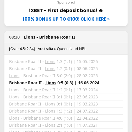
Sponsored
1XBET - First deposit bonus! 🔥
100% BONUS UP TO €100! CLICK HERE »
Lions - Brisbane Roar II
08:30
[Over 4.5: 2.34] - Australia » Queensland NPL
Brisbane Roar II -
Lions
1:3 (1:1) | 15.05.2026
Brisbane Roar II -
Lions
1:2 (0:1) | 08.06.2025
Lions
- Brisbane Roar II 3:0 (2:0) | 28.02.2025
Brisbane Roar II -
Lions
0:5 (0:3) | 16.06.2024
Lions -
Brisbane Roar II
1:2 (0:1) | 17.03.2024
Lions
- Brisbane Roar II 3:1 (0:1) | 23.06.2023
Brisbane Roar II -
Lions
0:1 (0:1) | 19.03.2023
Brisbane Roar II -
Lions
1:3 (1:2) | 24.07.2022
Lions
- Brisbane Roar II 4:0 (1:0) | 22.04.2022
Brisbane Roar II
- Lions 2:1 (1:0) | 11.07.2021